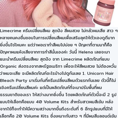
Limecrime ครีมเปลี่ยนสีผม สุดปัง สีผมสวย ไม่กลัวผมเสีย สาว ๆ
หลายคนคงชื่นชอบในการเปลี่ยนสีผมเพื่อเสริมลุคให้ตัวเองดูดีมาก
ยิ่งขึ้นใช่ไหมคะ แต่ว่าพอเราทำสีผมไปบ่อย ๆ ปัญหาที่ตามมาก็คือ
ปัญหาผมแห้งเสียจากการทำสีนั่นเองค่ะ วันนี้ Helena เลยจะมา
แนะนำครีมเปลี่ยนสีผม สุดปัง จาก Limecrime ผลิตภัณฑ์แบบ
Organic ส่งตรงจากสหรัฐอเมริกา เพื่อจะให้สีผมสวย ไม่ต้องหวั่น
ว่าผมจะเสีย จะมีผลิตภัณฑ์อะไรบ้างไปดูกันเลย 1. Unicorn Hair
Bleach Party มาเริ่มกันที่ครีมเปลี่ยนสีผมตัวแรกกันเลย ตัวนี้ก็ไม่
เชิงครีมเปลี่ยนสีผมค่ะ แต่เป็นผลิตภัณฑ์ที่จะมาปรับพื้นที่ผม
ธรรมชาติของเรา ให้สว่างมากยิ่งขึ้น โดยผลิตภัณฑ์ตัวนี้จะมี 2 รูป
แบบให้เลือกคือแบบ 40 Volume Kits สำหรับสาวผมสีเข้ม หลัง
จากใช้ก็จะทำให้มีความสว่างมากขึ้นถึงระดับที่ 6 อีกรูปแบบที่มีให้
เลือกคือ 20 Volume Kits ซึ่งเหมาะกับสาว ๆ ที่มีผมสีบลอนด์เข้ม