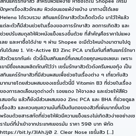
สกินแคร์รักษาสิว สำหรับผิวแพ้ง่าย หาซื้อได้ใน Shopee ใครมี
ปัญหาเรื่องสิวอักเสบ ผิวอ่อนแอแพ้ง่ายบ้าง มาทางนี้ได้เลย
Helena ได้รวบรวม สกินแคร์รักษาสิวตัวเด็ดตัวดัง มาไว้ให้แล้ว
แต่ละตัวก็มีส่วนช่วยในเรื่องของการรักษาสิว ลดการเกิดสิว และ
ช่วยปรับสมดุลให้ผิวหนังแข็งแรงขึ้นด้วย ที่สำคัญคือราคาไม่แพง
เลย และหาซื้อได้ง่าย ๆ ผ่าน Shopee จะมีตัวไหนบ้างมาตามไปดู
กันได้เลย 1. Vit-Active B3 Zinc PCA มาเริ่มกันที่สกินแคร์รักษา
สิวตัวแรกกันค่ะ ตัวนี้เป็นสกินแคร์ที่เคลมโดยคุณหมอเลยนะ เพราะ
เขามีชื่อเคลมผลิตภัณฑ์ไว้ว่า เซรั่มรักษาสิวตัวดังครีมหมอกุ้ง เป็น
สกินแคร์รักษาสิวที่มีส่วนผสมเพื่อช่วยในเรื่องต่าง ๆ เกี่ยวกับสิว
มากมายโดยส่วนผสมของเซรั่มตัวนี้มี Vitamin B3 ที่ช่วยในเรื่อง
ของการลดเลือนจุดด่างดำ รอยแดง ให้จางลง และช่วยให้สีผิว
เสมอกัน แล้วก็ยังมีส่วนผสมของ Zinc PCA และ BHA ที่ช่วยดูแล
เรื่องสิว และควบคุมความมันที่เป็นต้นตอของสิวที่เพิ่มมากขึ้นด้วย
พร้อมด้วยสารสกัดที่ช่วยให้ผิวมีความแข็งแรงไม่เกิดสิวง่ายอย่างเซ
ราไมด์ที่นำเข้าจากประเทศเยอรมัน ราคา 590 บาท พิกัด
https://bit.ly/3lAhJj0 2. Clear Nose เซรั่มสิว […]