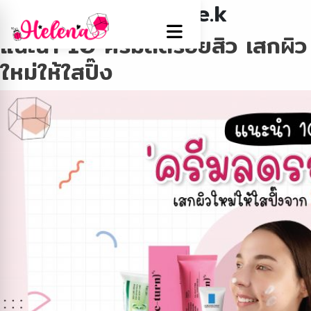
Author:
worramate.k
แนะนำ 10 ครีมลดรอยสิว เสกผิว
ใหม่ให้ใสปิ๊ง