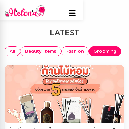
LATEST
All
Beauty Items
Fashion
Grooming