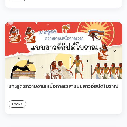
แกะสูตรความงามเหนือกาลเวลาแบบสาวอียิปต์โบราณ
Looks