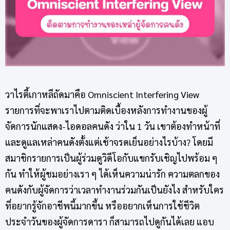
วาไรตี้เกาหลี
ถัดมาคือ
Omniscient Interfering View
รายการที่จะพา
เราไปตามติดเบื้องหลังการทำงานของผู้
จัดการนักแสดง-ไอดอลคนดัง ว่าใน 1 วัน เขาต้องทำหน้าที่
และดูแลเหล่าคนดังตั้งแต่เช้าจรดเย็นอย่างไรบ้าง? โดยมี
สมาชิกรายการเป็นผู้ร่วมดูวิดีโอกับแขกรับเชิญไปพร้อม ๆ
กัน ทำให้ผู้ชมอย่างเรา ๆ ได้เห็นความน่ารัก ความตลกของ
คนดังกับผู้จัดการว่าเวลาทำงานร่วมกันเป็นยังไง สำหรับใคร
ที่อยากรู้จักอาชีพนี้มากขึ้น หรืออยากเห็นการใช้ชีวิต
ประจำวันของผู้จัดการดารา ก็สามารถไปดูกันได้เลย แอบ