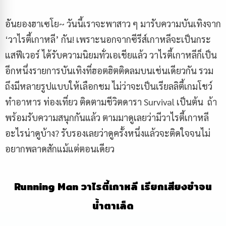
อันยองฮาเซโย~ วันนี้เราจะพาสาว ๆ มารับความบันเทิงจาก
‘
วาไรตี้เกาหลี
’ กัน! เพราะนอกจากซีรีส์เกาหลีจะเป็นกระ
แสฟีเวอร์ ได้รับความนิยมทั่วเอเชียแล้ว
วาไรตี้เกาหลี
ก็เป็น
อีกหนึ่งรายการบันเทิงที่ฮอตฮิตติดลมบนเช่นเดียวกัน รวม
ถึงมีหลายรูปแบบให้เลือกชม ไม่ว่าจะเป็นเรียลลิตี้เกมโชว์
ทำอาหาร ท่องเที่ยว ติดตามชีวิตดารา Survival เป็นต้น ถ้า
พร้อมรับความสนุกกันแล้ว ตามมาดูเลยว่ามี
วาไรตี้เกาหลี
อะไรน่าดูบ้าง? รับรองเลยว่าดูครั้งหนึ่งแล้วจะติดใจจนไม่
อยากพลาดสักแม้แต่ตอนเดียว
Running Man วาไรตี้เกาหลี เรียกเสียงขำจน
น้ำตาเล็ด