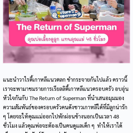
แนะนำ
วาไรตี้เกาหลี
แนว
ตลก ขำกระจายกันไปแล้ว คราวนี้
เราจะพามาชมรายการ
เรียลลิตี้เกาหลีแนวครอบครัว อบอุ่น
หัวใจกันกับ The Return of Superman ที่นำเสนอมุมมอง
ความสัมพันธ์ของครอบครัวคนดังชาวเกาหลีใต้ที่มีลูกน่ารัก
ๆ โดยจะให้คุณแม่ออกไปพักผ่อนข้างนอกเป็นเวลา 48
ชั่วโมง แล้วคุณพ่อจะต้องเป็นคนดูแลเด็ก ๆ ทำให้เราได้