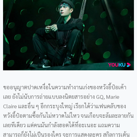
ขออนุญาตปาดเหงื่อในความทำงานเก่งของหวังอี้ป๋อเค้า
เลย ยังไม่นับการถ่ายแบบลงนิตยสารอย่าง GQ, Marie
Claire และอื่น ๆ อีกกระบุงใหญ่ เรียกได้ว่าแฟนคลับของ
หวังอี้ป๋อตามซื้อกันไม่หวาดไม่ไหว จนเกือบจะล้มละลายกัน
เลยทีเดียว แต่คนมันกำลังฮอตได้ที่อะเนอะ แถมความ
สามารถก็ยังไม่เป็นรองใคร จะการแสดงละคร สกิลการเต้น