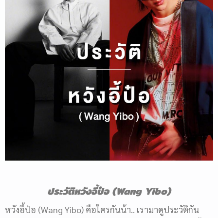
ประวัติหวังอี้ป๋อ
(Wang Yibo)
หวังอี้ป๋อ (Wang Yibo) คือใครกันน้า.. เรามาดูประวัติกัน