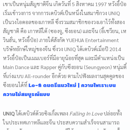
เขาเป็นหนุ่มสัญชาติจีน เกิดวันที่ 5 สิงหาคม 1997 หวังอี้ป๋อ
เริ่มเข้าวงการ จากการเดบิวต์เป็นหนึ่งในสมาชิกวง UNIQ
เป็นวงไอดอลของเกาหลี ซึ่งรวมสมาชิกของวงเอาไว้ทั้งสอง
สัญชาติ คือ เกาหลีใต้ (ซองจู, ซึงยอน) และจีน (อี้เชวียน, เห
วินฮั่น, หวังอี้ป๋อ) ภายใต้สังกัด YUEHUA Entertainment
บริษัทยักษ์ใหญ่ของจีน ซึ่งวง UNIQ ได้เดบิวต์เมื่อปี 2014
หวังอี้ป๋อเป็นเมมเบอร์ที่มีอายุน้อยที่สุด และมีตำแหน่งเป็น
Main Dance และ Rapper คู่กับซึงยอน (Seungyeon) หนุ่มตี๋
ที่เก่งแบบ All-rounder อีกด้วย ตามไปฟังผลงานสุดคูลของ
Lo-fi ดนตรีแนวใหม่ | ความไพเราะบน
ซึงยอนได้ที่
ความไม่สมบูรณ์แบบ
UNIQ
ได้เดบิวต์ด้วยซิงเกิ้ลเพลง
Falling In Love
ปล่อยทั้ง
ในประเทศเกาหลีและจีน ประสบความสำเร็จจนสามารถ