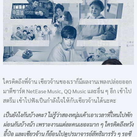
ใครคิดถึงพี่จ้าน เซียวจ้านของเราก็มีผลงานเพลงปล่อยออก
มาตีชาร์ต NetEase Music, QQ Music และอื่น ๆ อีก เข้าไป
สตรีม เข้าไปฟังเป็นกำลังใจให้กับเซียวจ้านได้นะคะ
เป็นยังไงกันบ้างคะ? ไม่รู้ว่าสองหนุ่มเค้าเอาเวลาที่ไหนไปพัก
ผ่อนกันบ้างน้า เพราะงานแต่ละคนเยอะมาก ๆ ใครคิดถึงหวัง
อี้ป๋อ และเซียวจ้าน ก็ย้อนไปดูปรมาจารย์ลัทธิมารรัว ๆ รอซี