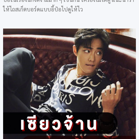
ให้ไถสเก็ตบอร์ดแบบอี้ป๋อไปดูให้ไว