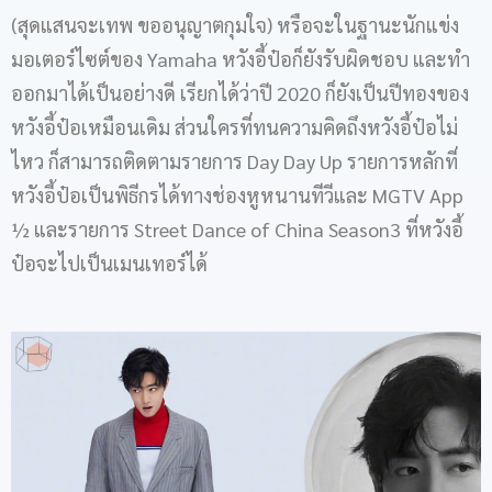
(สุดแสนจะเทพ ขออนุญาตกุมใจ) หรือจะในฐานะนักแข่ง
มอเตอร์ไซต์ของ Yamaha หวังอี้ป๋อก็ยังรับผิดชอบ และทำ
ออกมาได้เป็นอย่างดี เรียกได้ว่าปี 2020 ก็ยังเป็นปีทองของ
หวังอี้ป๋อเหมือนเดิม ส่วนใครที่ทนความคิดถึงหวังอี้ป๋อไม่
ไหว ก็สามารถติดตามรายการ Day Day Up รายการหลักที่
หวังอี้ป๋อเป็นพิธีกรได้ทางช่องหูหนานทีวีและ MGTV App
½ และรายการ Street Dance of China Season3 ที่หวังอี้
ป๋อจะไปเป็นเมนเทอร์ได้