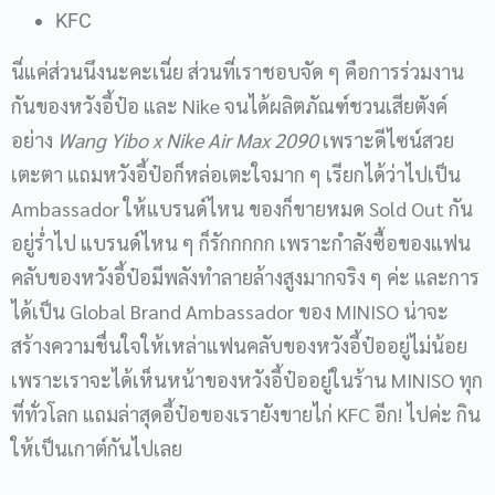
KFC
นี่แค่ส่วนนึงนะคะเนี่ย ส่วนที่เราชอบจัด ๆ คือการร่วมงาน
กันของหวังอี้ป๋อ และ Nike จนได้ผลิตภัณฑ์ชวนเสียตังค์
อย่าง
Wang Yibo x Nike Air Max 2090
เพราะดีไซน์สวย
เตะตา แถมหวังอี้ป๋อก็หล่อเตะใจมาก ๆ เรียกได้ว่าไปเป็น
Ambassador ให้แบรนด์ไหน ของก็ขายหมด Sold Out กัน
อยู่ร่ำไป แบรนด์ไหน ๆ ก็รักกกกก เพราะกำลังซื้อของแฟน
คลับของหวังอี้ป๋อมีพลังทำลายล้างสูงมากจริง ๆ ค่ะ และการ
ได้เป็น Global Brand Ambassador ของ MINISO น่าจะ
สร้างความชื่นใจให้เหล่าแฟนคลับของหวังอี้ป๋ออยู่ไม่น้อย
เพราะเราจะได้เห็นหน้าของหวังอี้ป๋ออยู่ในร้าน MINISO ทุก
ที่ทั่วโลก แถมล่าสุดอี้ป๋อของเรายังขายไก่ KFC อีก! ไปค่ะ กิน
ให้เป็นเกาต์กันไปเลย