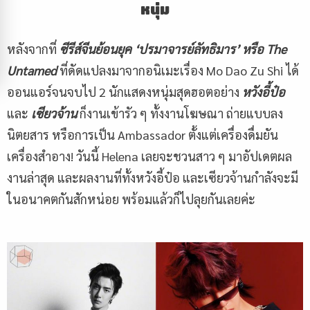
หนุ่ม
หลังจากที่
ซีรีส์จีนย้อนยุค
‘ปรมาจารย์ลัทธิมาร’ หรือ The
Untamed
ที่ดัดแปลงมาจากอนิเมะเรื่อง Mo Dao Zu Shi ได้
ออนแอร์จนจบไป 2 นักแสดงหนุ่มสุดฮอตอย่าง
หวังอี้ป๋อ
และ
เซียวจ้าน
ก็งานเข้ารัว ๆ ทั้งงานโฆษณา ถ่ายแบบลง
นิตยสาร หรือการเป็น Ambassador ตั้งแต่เครื่องดื่มยัน
เครื่องสำอาง! วันนี้ Helena เลยจะชวนสาว ๆ มาอัปเดตผล
งานล่าสุด และผลงานที่ทั้งหวังอี้ป๋อ และเซียวจ้านกำลังจะมี
ในอนาคตกันสักหน่อย พร้อมแล้วก็ไปลุยกันเลยค่ะ