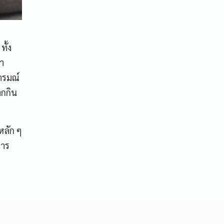
ั้ง
จำ
ารมณ์
ากกิน
หลัก ๆ
การ
น