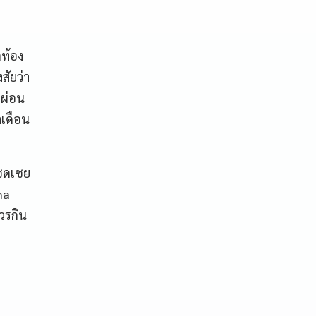
ท้อง
สัยว่า
กผ่อน
เดือน
ชดเชย
na
วรกิน