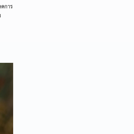
 ลดการ
ม