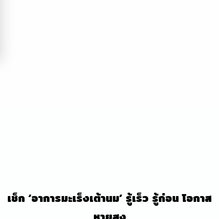
เช็ก ‘อาการมะเร็งเต้านม’ รู้เร็ว รู้ก่อน โอกาส
หายสูง