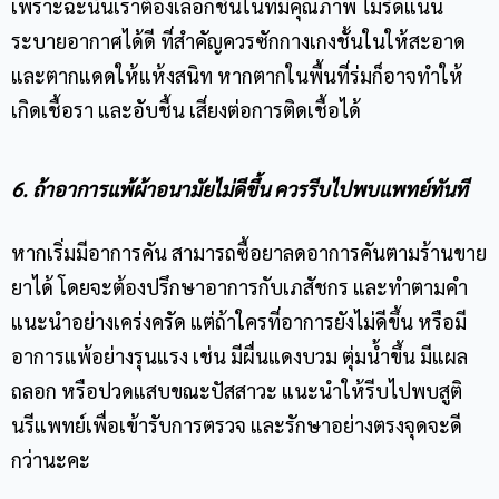
เพราะฉะนั้นเราต้องเลือกชั้นในที่มีคุณภาพ ไม่รัดแน่น
ระบายอากาศได้ดี ที่สำคัญควรซักกางเกงชั้นในให้สะอาด
และตากแดดให้แห้งสนิท หากตากในพื้นที่ร่มก็อาจทำให้
เกิดเชื้อรา และอับชื้น เสี่ยงต่อการติดเชื้อได้
6. ถ้าอาการแพ้ผ้าอนามัยไม่ดีขึ้น ควรรีบไปพบแพทย์ทันที
หากเริ่มมีอาการคัน สามารถซื้อยาลดอาการคันตามร้านขาย
ยาได้ โดยจะต้องปรึกษาอาการกับเภสัชกร และทำตามคำ
แนะนำอย่างเคร่งครัด แต่ถ้าใครที่อาการยังไม่ดีขึ้น หรือมี
อาการ
แพ้อย่าง
รุนแรง เช่น มีผื่นแดงบวม ตุ่มน้ำขึ้น มีแผล
ถลอก หรือปวดแสบขณะปัสสาวะ แนะนำให้รีบไปพบสูติ
นรีแพทย์เพื่อเข้ารับการตรวจ และรักษาอย่างตรงจุดจะดี
กว่านะคะ