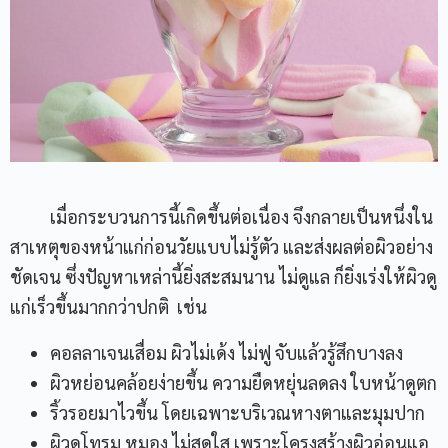
เมื่อกระบวนการนี้เกิดขึ้นต่อเนื่อง จึงกลายเป็นหนึ่งใน
สาเหตุของหน้าแก่ก่อนวัยแบบไม่รู้ตัว และส่งผลต่อผิวอย่าง
ชัดเจน ซึ่งปัญหาเหล่านี้ยิ่งสะสมนาน ไม่ดูแล ก็ยิ่งเร่งให้ผิวดู
แก่เร็วขึ้นมากกว่าปกติ เช่น
คอลลาเจนเสื่อม ผิวไม่เด้ง ไม่ฟู จับแล้วรู้สึกบางลง
ผิวหย่อนคล้อยง่ายขึ้น ความยืดหยุ่นลดลง ใบหน้าดูตก
ริ้วรอยมาไวขึ้น โดยเฉพาะบริเวณหางตาและมุมปาก
ผิวดูโทรม หมอง ไม่สดใส เพราะโครงสร้างผิวอ่อนแอ