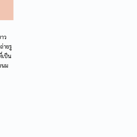
ยาว
ถ่ายรู
ี่เป็น
ูขนม