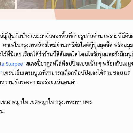
ปุ่นกันบ้าง แวะมาจับจองพื้นที่ถ่ายรูปกันด่วน เพราะที่นี่คิว
 คาเฟ่ในกรุงเทพน้องใหม่ย่านอารีย์สไตล์ญี่ปุ่นสุดจี๊ด พร้อมมุม
ว้ที่นี่เลย เรียกได้ว่าร้านนี้สีสันสดใส โดนใจวัยรุ่นและยังมีเมนูท
la Slurpee’
สเลอปี้ยาคูลท์ใส่ท็อปปิงแบบเน้น ๆ พร้อมกับเมน
’
เครปเย็นเครมบูเลที่สามารถเลือกท็อปปิงเองได้ตามชอบ แต่
วาน รับรองความอร่อยแน่นอนค่า
เหนือ เเขวง พญาไท เขตพญาไท กรุงเทพมหานคร
 น.