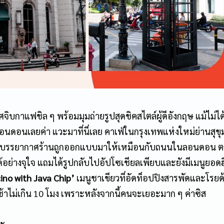
จิบกาแฟชิล ๆ พร้อมมุมถ่ายรูปสุดชิคสไตล์ผู้ดีอังกฤษ แม้ไม่ไ
ลอนดอนเลยค่า แวะมาที่นี่เลย คาเฟ่ในกรุงเทพแห่งใหม่ย่านสุขุ
 24 บรรยากาศร้านถูกออกแบบมาให้เหมือนกับถนนในลอนดอน ต
้อย่างจุใจ แถมได้รูปกลับไปอัปโซเชียลเพียบและยังมีเมนูยอดฮ
ino with Java Chip’
เมนูชาเขียวที่อัดท็อปปิงสารพัดและโรยด
าไม่เกิน 10 โมง เพราะหลังจากนี้คนจะเยอะมาก ๆ ค่าซิส