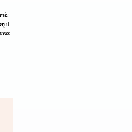
หล่ะ
ยรูป
ดวกจะ