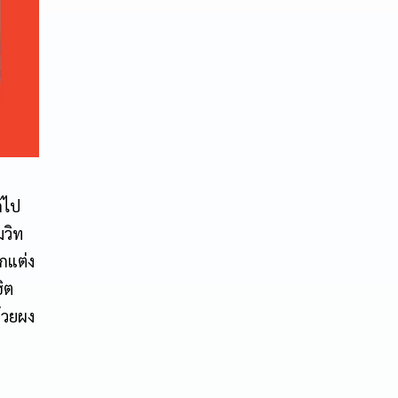
ด้ไป
มวิท
กแต่ง
ิต
้วยผง