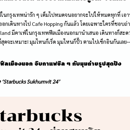
่ในกรุงเทพน่ารัก ๆ เต็มไปหมดจนอยากจะไปให้หมดทุกที่ เอา
มออกเดินทางไป Cafe Hopping กันแล้ว โดยเฉพาะใครที่ชอบถ่า
land มีคาเฟ่ในกรุงเทพฟีลเมืองนอกมานำเสนอ เดินทางก็สะ
ุดจะเหมาะ! มุมไหนก็เริ่ด มุมไหนก็ปั๊ว ตามไปเช็กอินกันเลย~
ฟีลเมืองนอก จิบกาแฟชิล ๆ กับมุมถ่ายรูปสุดปัง
ฤษ ‘Starbucks Sukhumvit 24’