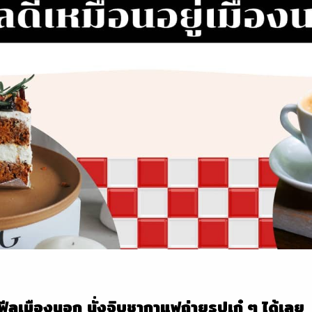
ีลเมืองนอก นั่งจิบชากาแฟถ่ายรูปเก๋ ๆ ได้เลย