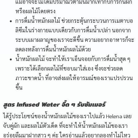
แม้อาจจะไม่ได้มีปริมาณวิตามินมากเท่ากับการกินผัก
หรือผลไม้โดยตรง
การดื่มน้ำหมักผลไม้ ช่วยกระตุ้นกระบวนการเมตาบอ
ลิซึมในร่างกายแบบเดียวกับการดื่มน้ำเปล่า นอกจาก
ระบบเผาผลาญของเราจะดีขึ้น ความอยากอาหารก็จะ
ลดลงหลังการดื่มน้ำหมักผลไม้ด้วย
น้ำหมักผลไม้ จะทำให้เราเอ็นจอยกับการดื่มน้ำสุด ๆ
เพราะได้เลือกผลไม้ที่ชอบมาใส่เอง ซึ่งจะช่วยลด
ภาวะขาดน้ำ ที่อาจส่งผลให้อารมณ์ของเราแปรปรวน
ขึ้น
สูตร
Infused Water
จี๊ด ๆ รับซัมเมอร์
ได้รู้ประโยชน์ของน้ำหมักผลไม้ของเราไปแล้ว Helena เลย
จับคู่ผัก และผลไม้ตัวเด็ด ที่จะทำให้น้ำหมักผลไม้ของเรา
อร่อยลืมมาฝากสาว ๆ ค่ะ ใครอ่านแล้วอยากลองทำไม่ไหว