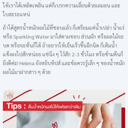
ให้เราได้เพลิดเพลิน แต่ก็เบรกความเลี่ยนด้วยเลมอน และ
ใบสะระแหน่
ถ้าได้สูตรน้ำหมักผลไม้ที่ชอบแล้ว ก็เตรียมแค่น้ำเปล่า น้ำแร่
หรือ Sparkling Water มาใส่ตามชอบ ส่วนผัก หรือผลไม้จะ
บด หรือจะหั่นก็ได้ ถ้าอยากให้เย็นเร็วขึ้นอีกนิด ก็เติมน้ำ
แข็งลงไปสักหน่อย แช่นิ่ง ๆ ไว้สัก 2-3 ชั่วโมง หรือข้ามคืนก็
ยิ่งดีค่ะ! Helena ยังหยิบทิปส์ และข้อควรรู้เล็ก ๆ ของน้ำหมัก
ผลไม้มาฝากสาว ๆ ด้วย