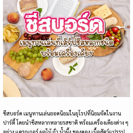
ชีสบอร์ด
เมนูทานเล่นยอดนิยมในยุโรปที่นิยมจัดในงาน
ปาร์ตี้ โดยนำชีสหลากหลายรสชาติ พร้อมเครื่องเคียงต่าง ๆ
อย่าง แครกเกอร์ ผลไม้ ถั่ว น้ำผึ้ง ของดอง เนื้อสัตว์แปรรูป