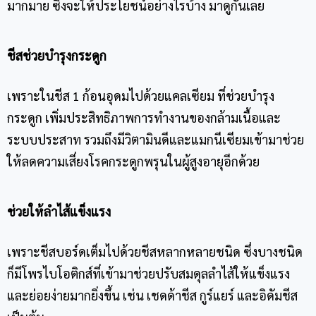
มากมาย ซึ่งจะให้ประโยชน์อย่างไรบ้าง มาดูกันเลย
ชีสช่วยบำรุงกระดูก
เพราะในชีส 1 ก้อนอุดมไปด้วยแคลเซียม ที่ช่วยบำรุง
กระดูก เพิ่มประสิทธิภาพการทำงานของกล้ามเนื้อและ
ระบบประสาท รวมถึงมีวิตามินดีและแมกนีเซียมเข้ามาช่วย
ให้ลดความเสี่ยงโรคกระดูกพรุนในผู้สูงอายุอีกด้วย
ช่วยให้ลำไส้แข็งแรง
เพราะ
ชีสบอร์ด
เต็มไปด้วยชีสหลากหลายชนิด ซึ่งบางชนิด
ก็มีโพรไบโอติกส์ที่เข้ามาช่วยปรับสมดุลลำไส้ให้แข็งแรง
และย่อยง่ายมากยิ่งขึ้น เช่น เชดด้าชีส กูร์แยร์ และอิดัมชีส