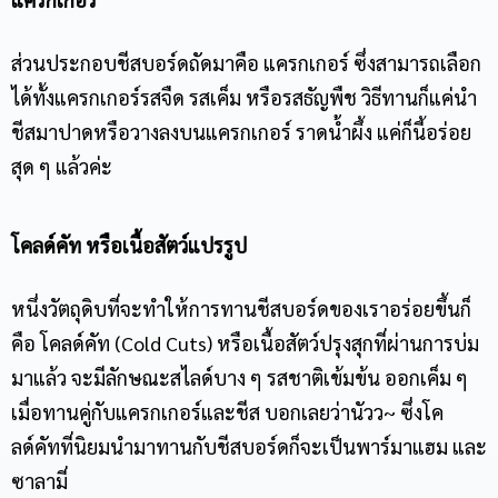
ส่วนประกอบ
ชีสบอร์ด
ถัดมาคือ แครกเกอร์ ซึ่งสามารถเลือก
ได้ทั้งแครกเกอร์รสจืด รสเค็ม หรือรสธัญพืช วิธีทานก็แค่นำ
ชีสมาปาดหรือวางลงบนแครกเกอร์ ราดน้ำผึ้ง แค่ก็นี้อร่อย
สุด ๆ แล้วค่ะ
โคลด์คัท หรือเนื้อสัตว์แปรรูป
หนึ่งวัตถุดิบที่จะทำให้การทาน
ชีสบอร์ด
ของเราอร่อยขึ้นก็
คือ โคลด์คัท (Cold Cuts) หรือเนื้อสัตว์ปรุงสุกที่ผ่านการบ่ม
มาแล้ว จะมีลักษณะสไลด์บาง ๆ รสชาติเข้มข้น ออกเค็ม ๆ
เมื่อทานคู่กับแครกเกอร์และชีส บอกเลยว่านัวว~ ซึ่งโค
ลด์คัทที่นิยมนำมาทานกับ
ชีสบอร์ด
ก็จะเป็นพาร์มาแฮม และ
ซาลามี่