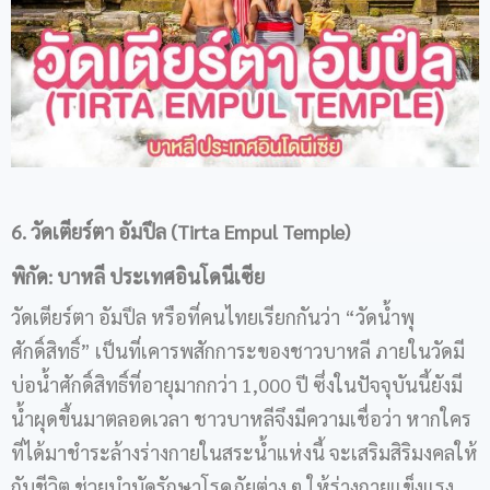
6. วัดเตียร์ตา อัมปึล (Tirta Empul Temple)
พิกัด: บาหลี ประเทศอินโดนีเซีย
วัดเตียร์ตา อัมปึล หรือที่คนไทยเรียกกันว่า “วัดน้ำพุ
ศักดิ์สิทธิ์” เป็นที่เคารพสักการะของชาวบาหลี ภายในวัดมี
บ่อน้ำศักดิ์สิทธิ์ที่อายุมากกว่า 1,000 ปี ซึ่งในปัจจุบันนี้ยังมี
น้ำผุดขึ้นมาตลอดเวลา ชาวบาหลีจึงมีความเชื่อว่า หากใคร
ที่ได้มาชำระล้างร่างกายในสระน้ำแห่งนี้ จะเสริมสิริมงคลให้
กับชีวิต ช่วยบำบัดรักษาโรคภัยต่าง ๆ ให้ร่างกายแข็งแรง