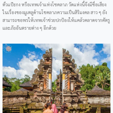
ตั่วแป๊ะกง หรือเทพเจ้าแห่งโชคลาภ วัดแห่งนี้จึงมีชื่อเสียง
ในเรื่องของมูเตลูด้านโชคลาภความเป็นสิริมงคล สาว ๆ ยัง
สามารถขอพรให้เทพเจ้าช่วยปกป้องให้แคล้วคลาดจากศัตรู
และภัยอันตรายต่าง ๆ อีกด้วย