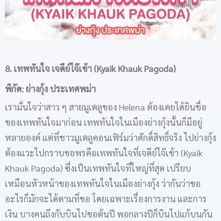
8. เทพทันใจ เจดีย์ไจ๊เข้า (Kyaik Khauk Pagoda)
พิกัด: ย่างกุ้ง ประเทศพม่า
เรามั่นใจว่าสาว ๆ สายมูเตลูของ Helena ต้องเคยได้ยินชื่อ
ของเทพทันใจมาก่อน เทพทันใจในเมืองย่างกุ้งนั้นก็มีอยู่
หลายองค์ แต่ที่ชาวมูเตลูคอนเฟิร์มว่าศักดิ์สิทธิ์จริง ไปย่างกุ้ง
ต้องแวะไปกราบขอพรคือเทพทันใจที่เจดีย์ไจ๊เข้า (Kyaik
Khauk Pagoda) ซึ่งเป็นเทพทันใจที่ใหญ่ที่สุด เปรียบ
เหมือนหัวหน้าของเทพทันใจในเมืองย่างกุ้ง ว่ากันว่าขอ
อะไรก็มักจะได้ตามที่ขอ โดยเฉพาะเรื่องการงาน และการ
เงิน บางคนถึงกับบินไปขอต้นปี พอกลางปีก็บินไปแก้บนกัน