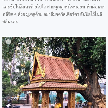
และขับไล่สิ่งเลวร้ายไปได้ สายมูเตลูคนไหนอยากพักผ่อนบา
หลีชิล ๆ ด้วย มูเตลูด้วย อย่าลืมจดวัดเตียร์ตา อัมปึลไว้ในลิ
สต์นะคะ