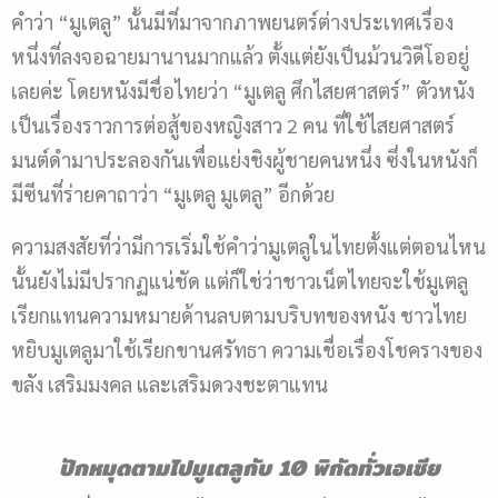
คำว่า “มูเตลู” นั้นมีที่มาจากภาพยนตร์ต่างประเทศเรื่อง
หนึ่งที่ลงจอฉายมานานมากแล้ว ตั้งแต่ยังเป็นม้วนวิดีโออยู่
เลยค่ะ โดยหนังมีชื่อไทยว่า “มูเตลู ศึกไสยศาสตร์” ตัวหนัง
เป็นเรื่องราวการต่อสู้ของหญิงสาว 2 คน ที่ใช้ไสยศาสตร์
มนต์ดำมาประลองกันเพื่อแย่งชิงผู้ชายคนหนึ่ง ซึ่งในหนังก็
มีซีนที่ร่ายคาถาว่า “มูเตลู มูเตลู” อีกด้วย
ความสงสัยที่ว่ามีการเริ่มใช้คำว่ามูเตลูในไทยตั้งแต่ตอนไหน
นั้นยังไม่มีปรากฏแน่ชัด แต่ก็ใช่ว่าชาวเน็ตไทยจะใช้มูเตลู
เรียกแทนความหมายด้านลบตามบริบทของหนัง ชาวไทย
หยิบมูเตลูมาใช้เรียกขานศรัทธา ความเชื่อเรื่องโชครางของ
ขลัง เสริมมงคล และเสริมดวงชะตาแทน
ปักหมุดตามไปมูเตลูกับ
10 พิกัดทั่วเอเชีย