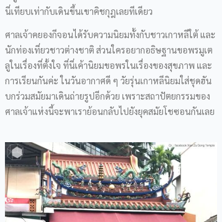
นี่เทียบเท่ากับเดินขึ้นเขาคิชกุฎเลยทีเดียว
ศาลเจ้าคยองกีจอนได้รับความนิยมทั้งกับชาวเกาหลีใต้ และ
นักท่องเที่ยวชาวต่างชาติ ส่วนใครอยากอธิษฐานขอพรมูเต
ลูในเรื่องที่ตั้งใจ ที่นี่เค้านิยมขอพรในเรื่องของสุขภาพ และ
การเรียนกันค่ะ ในวันอากาศดี ๆ วัยรุ่นเกาหลีนิยมใส่ชุดฮัน
บกร่วมสมัยมาเดินถ่ายรูปอีกด้วย เพราะสถาปัตยกรรมของ
ศาลเจ้าแห่งนี้จะพาเราย้อนกลับไปยังยุคสมัยโชซอนกันเลย