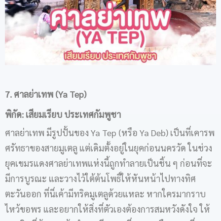
7. ศาลย่าเทพ (Ya Tep)
พิกัด: เสียมเรียบ ประเทศกัมพูชา
ศาลย่าเทพ มีรูปปั้นของ Ya Tep (หรือ Ya Deb) เป็นที่เคารพ
ศรัทธาของสายมูเตลู แต่เดิมตั้งอยู่ในยุคก่อนนครวัด ในช่วง
ยุคเขมรแดงศาลย่าเทพแห่งนี้ถูกทำลายเป็นชิ้น ๆ ก่อนที่จะ
มีการบูรณะ และวางไว้ใต้ต้นโพธิ์ให้หันหน้าไปทางทิศ
ตะวันออก ที่นี่เค้ามีทริคมูเตลูด้วยแหละ หากใครมากราบ
ไหว้ขอพร และอยากให้สิ่งที่ตัวเองต้องการสมหวังดังใจ ให้