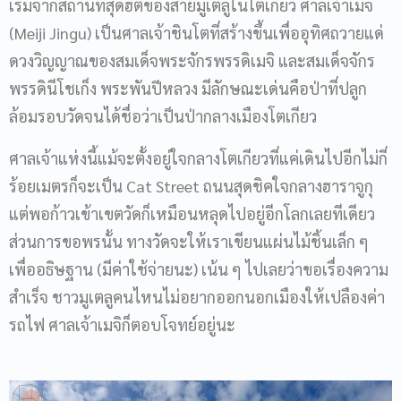
เริ่มจากสถานที่สุดฮิตของสายมูเตลูในโตเกียว ศาลเจ้าเมจิ
(Meiji Jingu) เป็นศาลเจ้าชินโตที่สร้างขึ้นเพื่ออุทิศถวายแด่
ดวงวิญญาณของสมเด็จพระจักรพรรดิเมจิ และสมเด็จจักร
พรรดินีโชเก็ง พระพันปีหลวง มีลักษณะเด่นคือป่าที่ปลูก
ล้อมรอบวัดจนได้ชื่อว่าเป็นป่ากลางเมืองโตเกียว
ศาลเจ้าแห่งนี้แม้จะตั้งอยู่ใจกลางโตเกียวที่แค่เดินไปอีกไม่กี่
ร้อยเมตรก็จะเป็น Cat Street ถนนสุดชิคใจกลางฮาราจูกุ
แต่พอก้าวเข้าเขตวัดก็เหมือนหลุดไปอยู่อีกโลกเลยทีเดียว
ส่วนการขอพรนั้น ทางวัดจะให้เราเขียนแผ่นไม้ชิ้นเล็ก ๆ
เพื่ออธิษฐาน (มีค่าใช้จ่ายนะ) เน้น ๆ ไปเลยว่าขอเรื่องความ
สำเร็จ ชาวมูเตลูคนไหนไม่อยากออกนอกเมืองให้เปลืองค่า
รถไฟ ศาลเจ้าเมจิก็ตอบโจทย์อยู่นะ