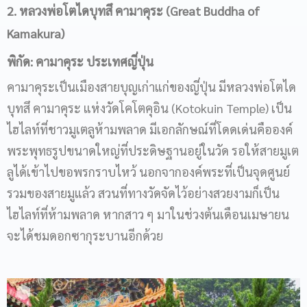
2. หลวงพ่อโตไดบุทสึ คามาคุระ (Great Buddha of
Kamakura)
พิกัด: คามาคุระ ประเทศญี่ปุ่น
คามาคุระเป็นเมืองสายบุญเก่าแก่ของญี่ปุ่น มีหลวงพ่อโตได
บุทสึ คามาคุระ แห่งวัดโคโตคุอิน (Kotokuin Temple) เป็น
ไฮไลท์ที่ชาวมูเตลูห้ามพลาด มีเอกลักษณ์ที่โดดเด่นคือองค์
พระพุทธรูปขนาดใหญ่ที่ประดิษฐานอยู่ในวัด รอให้สายมูเต
ลูได้เข้าไปขอพรกราบไหว้ นอกจากองค์พระที่เป็นจุดศูนย์
รวมของสายมูแล้ว สวนที่ทางวัดจัดไว้อย่างสวยงามก็เป็น
ไฮไลท์ที่ห้ามพลาด หากสาว ๆ มาในช่วงต้นเดือนเมษายน
จะได้ชมดอกซากุระบานอีกด้วย