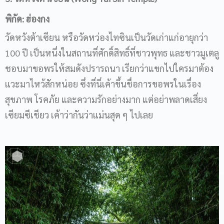
พิกัด: ฮ่องกง
วัดหวังต้าเซียน หรือวัดหว่องไทซินเป็นวัดเก่าแก่อายุกว่า
100 ปี เป็นหนึ่งในสถานที่ศักดิ์สิทธิ์ที่ชาวพุทธ และชาวมูเตลู
ชอบมาขอพรให้สมดังปรารถนา เรียกว่าแขกไปใครมาต้อง
แวะมาไหว้สักหน่อย ซึ่งที่นี่เค้าขึ้นชื่อการขอพรในเรื่อง
สุขภาพ โรคภัย และความรักอย่างมาก แต่อย่าพลาดเสี่ยง
เซียมซีเชียว เค้าว่ากันว่าแม่นสุด ๆ ไปเลย