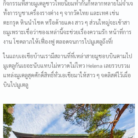
กิจกรรมที่สายมูเตลูชาวไทยนิยมทำกันก็หลากหลายไม่จำเจ
ทั้งการบูชาเครื่องรางต่าง ๆ จากวัดไทย และเทศ เช่น
ตะกรุด หินนำโชค หรือด้ายแดง สาว ๆ ส่วนใหญ่จะเข้าสา
ยมูเพราะเชื่อว่าของเหล่านี้จะช่วยเรื่องความรัก หน้าที่การ
งาน โชคลาภให้เฟื่องฟู ตลอดจนการไปมูเตลูถึงที่!
ในแถบเอเชียบ้านเรามีสถานที่ที่เหล่าสายมูชอบบินตามไป
มูเตลูกันเยอะนับแทบไม่หวาดไม่ไหว Helena เลยรวบรวม
แหล่งมูเตลูสุดศักดิ์สิทธิ์ทั่วเอเชียมาให้สาว ๆ จดลิสต์ไว้เผื่อ
บินไปมูเตลู