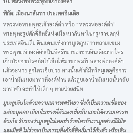
10. หลวงพ่อพระพุทธเจ้าองค์ดำ
พิกัด: เมืองนาลันทา ประเทศอินเดีย
หลวงพ่อพระพุทธเจ้าองค์ดำ หรือ “หลวงพ่อองค์ดำ”
พระพุทธรูปศักดิ์สิทธิ์แห่งเมืองนาลันทาในกรุงราชคฤห์
ประเทศอินเดีย ดินแดนแห่งการมูเตลูหลากหลายแขนง
พระพุทธเจ้าองค์ดำเป็นที่ศรัทธาของชาวอินเดียมาก ใคร
เจ็บป่วยจากโรคภัยไข้เจ็บให้มาขอพรกับหลวงพ่อองค์ดำ
แล้วจะหาย ลูกใครเจ็บป่วย ทางนั้นเค้าก็มีทริคมูเตลูคือการ
เอาน้ำมันเนยมาทาที่องค์ท่าน แล้วลูบเอาน้ำมันเนยนั้นกลับ
มาทาตัว จะทำให้เด็ก ๆ หายป่วยสนิท
มูเตลูเติบโตด้วยความเคารพศรัทธา ซึ่งก็เป็นความเชื่อของ
แต่ละบุคคล เลือกในทางที่ตัวเองเชื่อมั่น และให้ความเคารพ
ด้วยใจ รับรองว่ามูเตลูไม่เคยทำร้ายใครถ้าเรามูอย่างมีลิมิต
และมีสติ ไม่ว่าจะเป็นการมูสิ่งศักดิ์สิทธิ์มาไว้กับตัว หรือเดิน