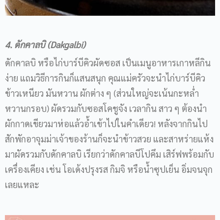
4. ดักคาลบิ (Dakgalbi)
ดักคาลบิ หรือไก่บาร์บีคิวผัดซอส เป็นเมนูอาหารเกาหลีกิน
ง่าย แถมวิธีการกินก็แสนสนุก คุณแม่ครัวจะนำไก่บาร์บีคิว
ข้าวเหนียว มันหวาน ผักต่าง ๆ (ส่วนใหญ่จะเน้นกะหล่ำ
หวานกรอบ) ผัดรวมกับซอสโคชูจัง เวลากิน สาว ๆ ต้องนำ
ผักกาดเขียวมาห่อแล้วอ้ำเข้าไปในคำเดียว! หลังจากกินไป
สักพักอาจุมม่าเจ้าของร้านก็จะนำข้าวสวย และสาหร่ายแห้ง
มาผัดรวมกับดักคาลบิ เรียกว่าดักคาลบีโปคึม เสิร์ฟพร้อมกับ
เครื่องเคียง เช่น โอเด้งปรุงรส กิมจิ หรือน้ำซุปเย็น อิ่มจนจุก
เลยแหละ