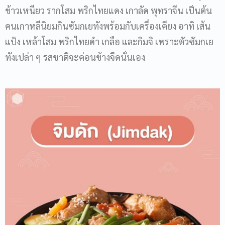
ข้าวเหนียว รากโสม พริกไทยแดง เกาลัด พุทราจีน เป็นต้น
คนเกาหลีนิยมกินซัมกเยทังพร้อมกับเครื่องเคียง อาทิ เส้น
แป้ง เหล้าโสม พริกไทยดำ เกลือ และกิมจิ เพราะตัวซัมกเย
ทังเปล่า ๆ รสชาติจะค่อนข้างจืดนั่นเอง