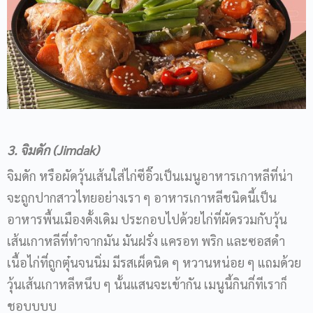
3. จิมดัก (Jimdak)
จิมดัก หรือผัดวุ้นเส้นใส่ไก่ซีอิ๊วเป็นเมนูอาหารเกาหลีที่น่า
จะถูกปากสาวไทยอย่างเรา ๆ อาหารเกาหลีชนิดนี้เป็น
อาหารพื้นเมืองดั้งเดิม ประกอบไปด้วยไก่ที่ผัดรวมกับวุ้น
เส้นเกาหลีที่ทำจากมัน มันฝรั่ง แครอท พริก และซอสดำ
เนื้อไก่ที่ถูกตุ๋นจนนิ่ม มีรสเผ็ดนิด ๆ หวานหน่อย ๆ แถมด้วย
วุ้นเส้นเกาหลีหนึบ ๆ นั้นแสนจะเข้ากัน เมนูนี้กินกี่ทีเราก็
ชอบบบบ