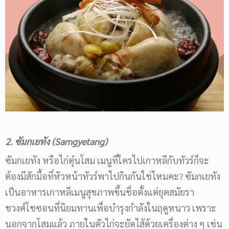
2. ซัมกเยทัง (Samgyetang)
ซัมกเยทัง หรือไก่ตุ๋นโสม เมนูที่ใครไปเกาหลีกับทัวร์ก็จะ
ต้องมีสักมื้อที่หัวหน้าทัวร์พาไปกินกันใช่ไหมคะ? ซัมกเยทัง
เป็นอาหารเกาหลีเมนูสุขภาพขึ้นชื่อตั้งแต่ยุคสมัยรา
ชวงศ์โชซอนที่นิยมทานเพื่อบำรุงกำลังในฤดูหนาว เพราะ
นอกจากโสมแล้ว ภายในตัวไก่จะยัดไส้ด้วยเครื่องต่าง ๆ เช่น