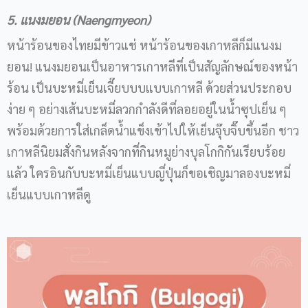
5. แนงมยอน (Naengmyeon)
หน้าร้อนของไทยมีข้าวแช่ หน้าร้อนของเกาหลีก็มีแนงม
ยอน! แนงมยอนเป็นอาหารเกาหลีที่เป็นสัญลักษณ์ของหน้า
ร้อน เป็นบะหมี่เย็นเจี๊ยบบบแบบเกาหลี ด้วยส่วนประกอบ
ง่าย ๆ อย่างเส้นบะหมี่ลวกกำลังดีที่ลอยอยู่ในน้ำซุปเย็น ๆ
พร้อมด้วยการใส่เกล็ดน้ำแข็งเข้าไปให้เย็นจุ๊บจิ๊บขึ้นอีก ชาว
เกาหลีนิยมสั่งกินหลังจากที่กินหมูย่างบุลโกกิกันเรียบร้อย
แล้ว ใครอินกับบะหมี่เย็นแบบญี่ปุ่นก็ขอเชิญมาลองบะหมี่
เย็นแบบเกาหลีดู