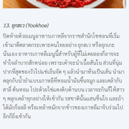
13. ยุกฮเว (Yookhoe)
ปิดท้ายด้วยเมนูอาหารเกาหลีจากราชสำนักโชซอนที่เริ่ม
เข้ามาตีตลาดกระเพาะคนไทยอย่าง ยุกฮเว หรือยุกเกะ
นั่นเอง อาหารเกาหลีเมนูนี้สำหรับผู้ที่ไม่เคยลองก็อาจจะ
ทำใจลำบากสักหน่อย เพราะเค้าจะนำเนื้อสันใน ส่วนที่นุ่ม
ปากที่สุดของวัวไปแช่เย็นจัด ๆ แล้วนำมาหั่นเป็นเส้น นำมา
คลุกกับน้ำยำแบบเกาหลีที่หอมน้ำมันขึ้นจมูก และเคล้ากับ
สาลี่ ต้นหอม โปะด้วยไข่แดงดิบด้านบน เวลาจะกินก็ให้สาว
ๆ คลุกเคล้าทุกอย่างให้เข้ากัน รสชาตินั้นแสนชื่นใจ และถ้า
ได้มักก็อลลี หรือเหล้าหมักจากข้าวของเกาหลีมาจิบร่วมไป
อีกก็ยิ่งเข้ากัน