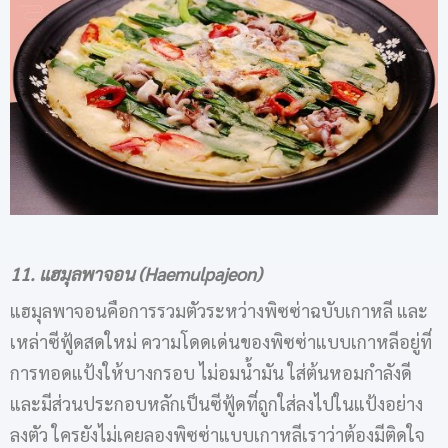
11. แฮมุลพาจอน (Haemulpajeon)
แฮมุลพาจอนคือการรวมตัวระหว่างพิซซ่าฉบับเกาหลี และ
เหล่าซีฟู้ดสดใหม่ ความโดดเด่นของพิซซ่าแบบเกาหลีอยู่ที่
การทอดแป้งให้บางกรอบ ไม่อมน้ำมัน ใส่ต้นหอมกำลังดี
และมีส่วนประกอบหลักเป็นซีฟู้ดที่ถูกใส่ลงไปในแป้งอย่าง
ลงตัว ใครยังไม่เคยลองพิซซ่าแบบเกาหลีเราว่าต้องมีติดใจ