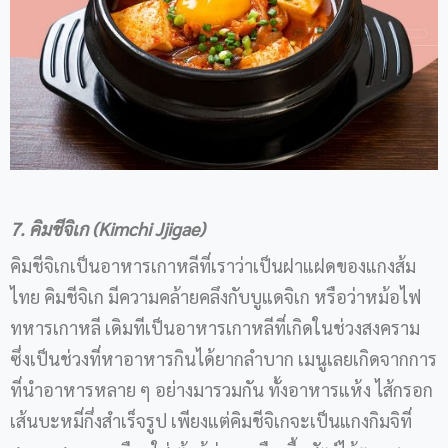
7. คิมชีจิเก (Kimchi Jjigae)
คิมชีจิเกเป็นอาหารเกาหลีที่เราว่าเป็นฝาแฝดของแกงส้ม
ไทย คิมชีจิเก มีความคล้ายคลึงกับบูแดจิเก หรือว่าหม้อไฟ
ทหารเกาหลี เดิมทีเป็นอาหารเกาหลีที่เกิดในช่วงสงคราม
ซึ่งเป็นช่วงที่หาอาหารกินได้ยากลำบาก เมนูเลยเกิดจากการ
ที่นำอาหารหลาย ๆ อย่างมารวมกัน ทั้งอาหารแห้ง ไส้กรอก
เส้นบะหมี่กึ่งสำเร็จรูป เพียงแต่คิมชีจิเกจะเป็นแกงกิมจิที่