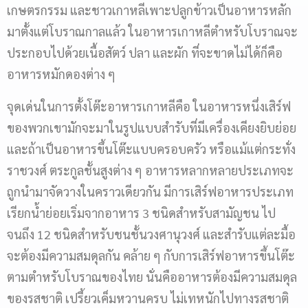
เกษตรกรรม และชาวเกาหลีเพาะปลูกข้าวเป็นอาหารหลัก
มาตั้งแต่โบราณกาลแล้ว ในอาหารเกาหลีตำหรับโบราณจะ
ประกอบไปด้วยเนื้อสัตว์ ปลา และผัก ที่จะขาดไม่ได้ก็คือ
อาหารหมักดองต่าง ๆ
จุดเด่นในการตั้งโต๊ะอาหารเกาหลีคือ ในอาหารหนึ่งเสิร์ฟ
ของพวกเขามักจะมาในรูปแบบสำรับที่มีเครื่องเคียงยิบย่อย
และถ้าเป็นอาหารขึ้นโต๊ะแบบครอบครัว หรือแม้แต่กระทั่ง
ราชวงศ์ ตระกูลชั้นสูงต่าง ๆ อาหารหลากหลายประเภทจะ
ถูกนำมาจัดวางในคราวเดียวกัน มีการเสิร์ฟอาหารประเภท
เรียกน้ำย่อยเริ่มจากอาหาร 3 ชนิดสำหรับสามัญชน ไป
จนถึง 12 ชนิดสำหรับชนชั้นวงศานุวงศ์ และสำรับแต่ละมื้อ
จะต้องมีความสมดุลกัน คล้าย ๆ กับการเสิร์ฟอาหารขึ้นโต๊ะ
ตามตำหรับโบราณของไทย นั่นคืออาหารต้องมีความสมดุล
ของรสชาติ เปรี้ยวเค็มหวานครบ ไม่เทหนักไปทางรสชาติ