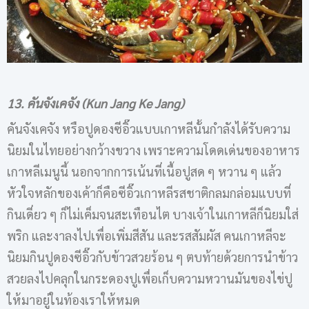
13. คันจังเคจัง (Kun Jang Ke Jang)
คันจังเคจัง หรือปูดองซีอิ๊วแบบเกาหลีนั้นกำลังได้รับความ
นิยมในไทยอย่างกว้างขวาง เพราะความโดดเด่นของอาหาร
เกาหลีเมนูนี้ นอกจากการเน้นที่เนื้อปูสด ๆ หวาน ๆ แล้ว
หัวใจหลักของเค้าก็คือซีอิ๊วเกาหลีรสชาติกลมกล่อมแบบที่
กินเดี่ยว ๆ ก็ไม่เค็มจนสะเทือนไต บางเจ้าในเกาหลีก็นิยมใส่
พริก และงาลงไปเพื่อเพิ่มสีสัน และรสสัมผัส คนเกาหลีจะ
นิยมกินปูดองซีอิ๊วกับข้าวสวยร้อน ๆ ตบท้ายด้วยการนำข้าว
สวยลงไปคลุกในกระดองปูเพื่อเก็บความหวานมันของไข่ปู
ให้มาอยู่ในท้องเราให้หมด