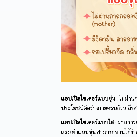
แอปเปิลไซเดอร์
แบบขุ่น
:
ไม่ผ่าน
ประโยชน์ต่อร่างกายครบถ้วน มีรสช
แอปเปิลไซเดอร์
แบบใส
:
ผ่านการก
แรงเท่าแบบขุ่น สามารถทานได้ง