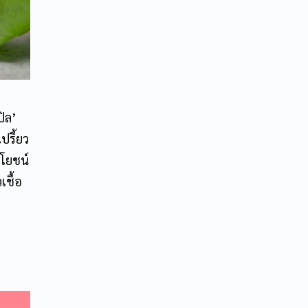
ปิล’
เปรี้ยว
ะโยชน์
เชื้อ