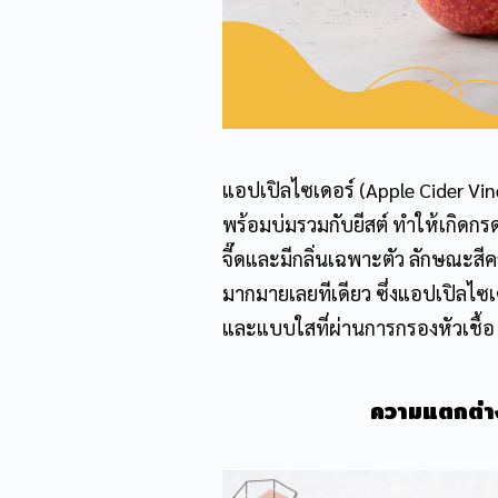
แอปเปิลไซเดอร์
(Apple Cider Vin
พร้อมบ่มรวมกับยีสต์ ทำให้เกิดกร
จี๊ดและมีกลิ่นเฉพาะตัว ลักษณะสีค
มากมายเลยทีเดียว ซึ่ง
แอปเปิลไซเ
และแบบใสที่ผ่านการกรองหัวเชื้อ
ความแตกต่