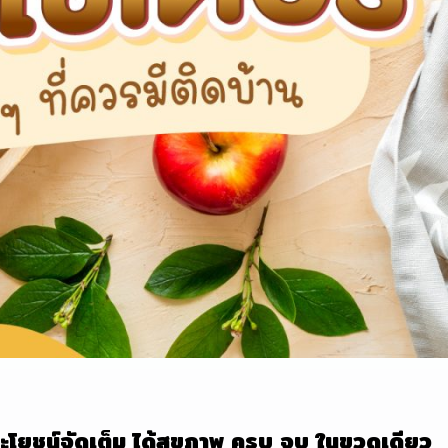
โยชน์จัดเต็ม ได้สุขภาพ ครบ จบ ในขวดเดียว