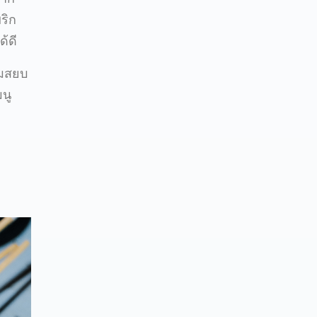
ริก
้ดี
อมสยบ
นู