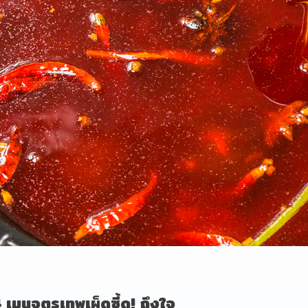
 เมนูจตุรเทพเผ็ดซี้ด! ถึงใจ