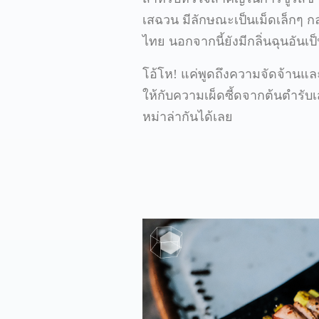
เสฉวน มีลักษณะเป็นเม็ดเล็กๆ ก
ไทย นอกจากนี้ยังมีกลิ่นฉุนอันเ
โอ้โห! แค่พูดถึงความจัดจ้านแล
ให้กับความเผ็ดซี้ดจากต้นตำร
หม่าล่ากันได้เลย