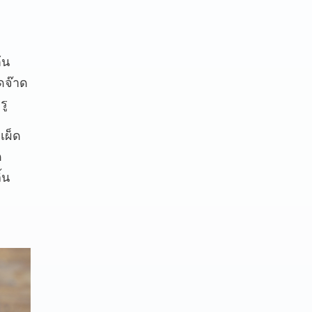
้น
ดจ๊าด
รู
เผ็ด
ด
้น