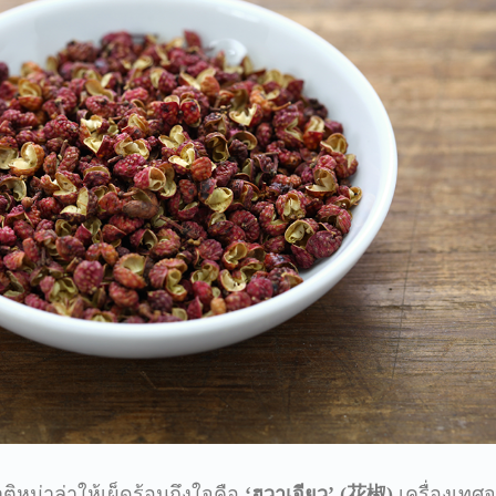
หม่าล่าให้เผ็ดร้อนถึงใจคือ
‘
ฮวาเจียว
’ (
花椒
)
เครื่องเทศ