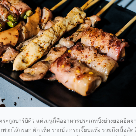
ะกูลบาร์บีคิว แต่เมนูนี้คืออาหารประเภทปิ้งย่างยอดฮิตจา
วกไส้กรอก ผัก เห็ด รากบัว กระเจี๊ยบแห้ง รวมถึงเนื้อสัตว