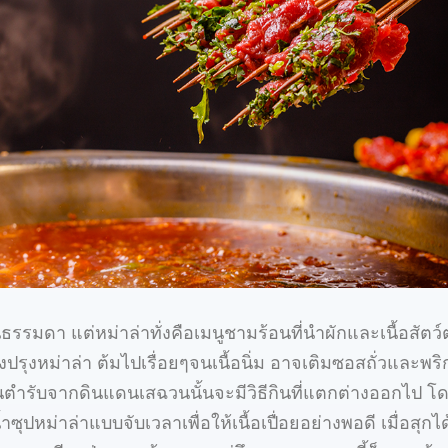
อนธรรมดา แต่หม่าล่าทั่งคือเมนูชามร้อนที่นำผักและเนื้อสัตว
องปรุงหม่าล่า ต้มไปเรื่อยๆจนเนื้อนิ่ม อาจเติมซอสถั่วและพริ
วนต้นตำรับจากดินแดนเสฉวนนั้นจะมีวิธีกินที่แตกต่างออกไป โ
ุปหม่าล่าแบบจับเวลาเพื่อให้เนื้อเปื่อยอย่างพอดี เมื่อสุกได้