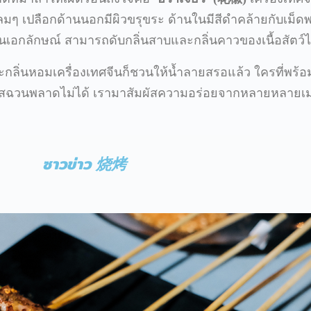
ลมๆ เปลือกด้านนอกมีผิวขรุขระ ด้านในมีสีดำคล้ายกับเม็ดพ
ป็นเอกลักษณ์ สามารถดับกลิ่นสาบและกลิ่นคาวของเนื้อสัตว์ได
ะกลิ่นหอมเครื่องเทศจีนก็ชวนให้น้ำลายสรอแล้ว ใครที่พร้
ับเสฉวนพลาดไม่ได้ เรามาสัมผัสความอร่อยจากหลายหลายเม
ซาวข่าว 烧烤