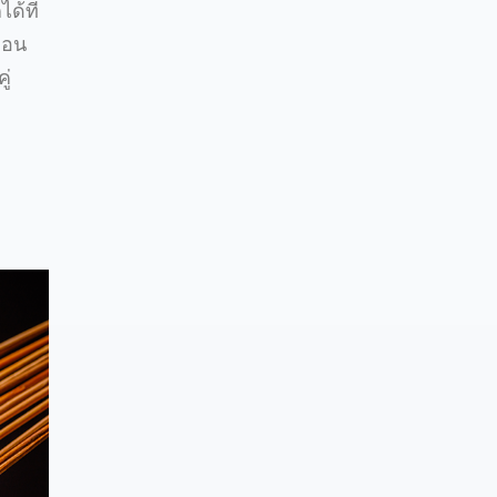
ด้ที่
ือน
ู่