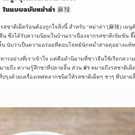
ในแบบฉบับหม่าล่า
麻辣
รสชาติเผ็ดร้อนต้องถูกใจสิ่งนี้ สำหรับ ‘หม่าล่า’(麻辣) เมนูต
ซึ่งได้รับความนิยมในบ้านเราเนื่องจากรสชาติเข้มข้น จี๊
้น นับว่าเป็นความอร่อยที่ตอบโจทย์นักหม่ำสายดุอย่างแท้ท
อาหารอย่างที่เราเข้าใจ แต่คือคำนิยามที่ชาวจีนใช้เรียกความ
ายถึง ความรู้สึกชาที่ปลายลิ้น ส่วน
ล่า
หมายถึงรสชาติเผ็
ี่ปรุงด้วยเครื่องเทศหลากชนิดให้รสชาติเผ็ดๆ ชาๆ ที่ปลายลิ