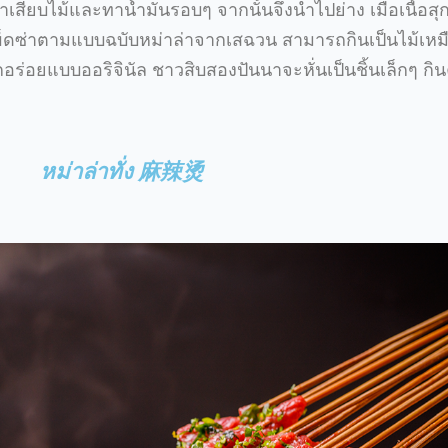
สียบไม้และทาน้ำมันรอบๆ จากนั้นจึงนำไปย่าง เมื่อเนื้อสุกไ
สเผ็ดซ่าตามแบบฉบับหม่าล่าจากเสฉวน สามารถกินเป็นไม้เหม
กอร่อยแบบออริจินัล ชาวสิบสองปันนาจะหั่นเป็นชิ้นเล็กๆ กินค
หม่าล่าทั่ง 麻辣烫