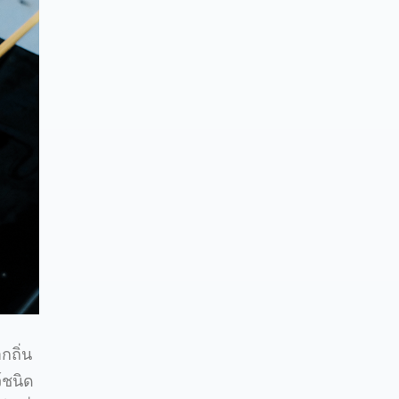
กถิ่น
์ชนิด