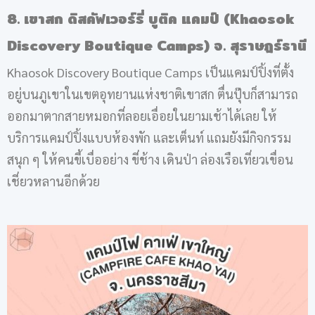
8. เขาสก ดิสคัฟเวอร์รี่ บูติค แคมป์ (Khaosok
Discovery Boutique Camps) จ. สุราษฎร์ธานี
Khaosok Discovery Boutique Camps เป็นแคมป์ปิ้งที่ตั้ง
อยู่บนภูเขาในเขตอุทยานแห่งชาติเขาสก ตื่นปุ๊บก็สามารถ
ออกมาตากสายหมอกที่ลอยเอื่อยในยามเช้าได้เลย ให้
บริการแคมป์ปิ้งแบบห้องพัก และเต็นท์ แถมยังมีกิจกรรม
สนุก ๆ ให้คนขี้เบื่ออย่าง ขี่ช้าง เดินป่า ล่องเรือเที่ยวเขื่อน
เชี่ยวหลานอีกด้วย