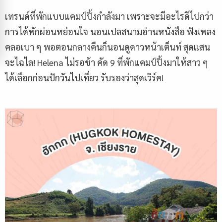
เทรนด์ที่พักแบบแคมป์ปิ้งกำลังมา เพราะจะมีอะไรดีไปกว่า
การได้พักผ่อนหย่อนใจ นอนเปลสนามอ่านหนังสือ ฟังเพลง
คลอเบา ๆ พอตอนกลางคืนก็นอนดูดาวหน้าเต็นท์ สุดแสน
จะไฉไล! Helena ไม่รอช้า คัด 9 ที่พักแคมป์ปิ้งมาให้สาว ๆ
ได้เลือกก่อนปักวันไปเที่ยว รับรองว่าสุดเวิร์ค!