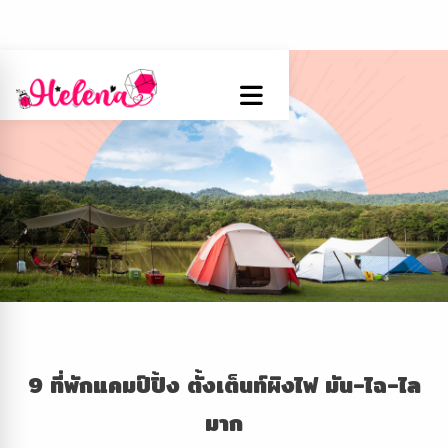
9 ที่พักแคมป์ปิ้ง ตั้งเต็นท์ผิงไฟ มัน-ไฉ-ไล
มาก