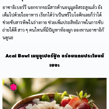
อาซาอิเบอร์รี นอกจากจะมีสารต้านอนุมูลอิสระสูงแล้ว ยัง
เต็มไปด้วยใยอาหาร เรียกได้ว่าเป็นพรีไบโอติกเลยก็ว่าได้
ช่วยขับสารพิษในร่างกาย ช่วยเพิ่มประสิทธิภาพในการขับ
ถ่ายได้ดี สาว ๆ คนไหนที่มีปัญหาท้องผูก ลองทานอาซาอิกั
นดูนะ
Acai Bowl
เมนูซูเปอร์ฟู้ด
อร่อยแถมประโยชน์
เยอะ