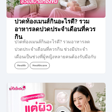
ปวดท้องเมนส์กินอะไรดี? รวม
อาหารลดปวดประจำเดือนที่ควร
กิน
ปวดท้องเมนส์กินอะไรดี? รวมอาหารลด
ปวดประจำเดือนที่ควรกิน ช่วงมีประจำ
เดือนเป็นช่วงที่ผู้หญิงหลายคนต้องรับมือกับ
อาการไม่สบายตัว ไม่ว่าจะเป็นปวดท้อง
Health
Healthcare
เมนส์…