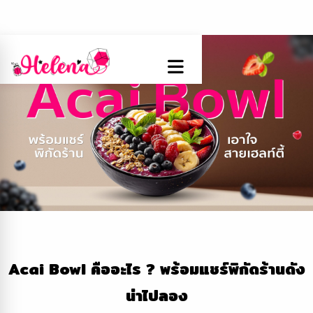
Acai Bowl คืออะไร ? พร้อมแชร์พิกัดร้านดัง
น่าไปลอง