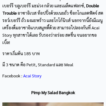
เบอร์รี บลูเบอร์รี มะม่วง กล้วย และเมล็ดแฟลกซ์,
Double
Trouble
อาซาอิเบส ท็อปปิ้งด้วยเนยถั่ว ช็อกโกแลตฟัดจ์ สต
รอว์เบอร์รี ถั่ว ผงมะพร้าว และโกโก้นิบส์ นอกจากนี้ยังมีเมนู
เครื่องดื่มอาซาอิแบบสมูทตี้ด้วย สามารถไปลองกันที่ Acai
Story ทุกสาขาได้เลย รับรองว่าอร่อย สดชื่น จนอยากขอ
เบิ้ล!
ราคาเริ่มต้น 185 บาท
มี 3 ขนาด คือ Petit, Standard และ Meal
Facebook :
Acai Story
Pimp My Salad Bangkok