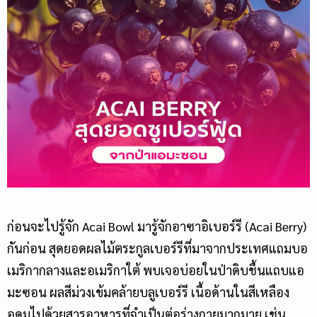
ก่อนจะไปรู้จัก Acai Bowl มารู้จักอาซาอิเบอร์รี (Acai Berry)
กันก่อน สุดยอดผลไม้ตระกูลเบอร์รีที่มาจากประเทศแถมบอ
เมริกากลางและอเมริกาใต้ พบเจอบ่อยในป่าดิบชื้นแถบแอ
มะซอน ผลสีม่วงเข้มคล้ายบลูเบอร์รี เนื้อด้านในสีเหลือง
อุดมไปด้วยสารอาหารที่จำเป็นต่อร่างกายมากมาย เช่น