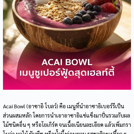
Acai Bowl (อาซาอิ โบลว์) คือ เมนูที่นำอาซาอิเบอร์รีเป็น
ส่วนผสมหลัก โดยการนำเอาอาซาอิแช่แข็งมาปั่นรวมกับผล
ไม้ชนิดอื่น ๆ หรือโยเกิร์ต จนเนื้อเนียนละเอียด แล้วเพิ่มกรา
โนล่า ผลไม้ ธัญพืช หรือน้ำผึ้งก่อนทาน รสชาติจะเปรี้ยว ๆ