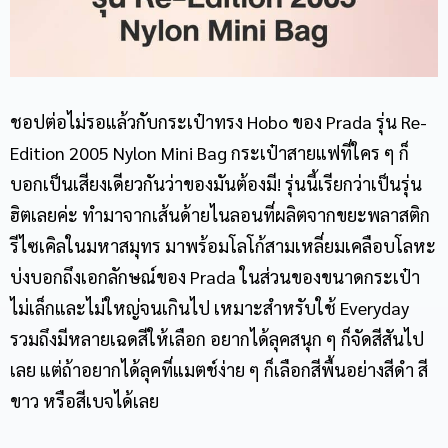
ชอปต่อไม่รอแล้วกับ
กระเป๋าทรง Hobo
ของ Prada รุ่น Re-
Edition 2005 Nylon Mini Bag กระเป๋าสายแฟที่ใคร ๆ ก็
บอกเป็นเสียงเดียวกันว่าของมันต้องมี! รุ่นนี้เรียกว่าเป็นรุ่น
ฮิตเลยค่ะ ทำมาจากเส้นด้ายไนลอนที่ผลิตจากขยะพลาสติก
รีไซเคิลในมหาสมุทร มาพร้อมโลโก้สามเหลี่ยมเคลือบโลหะ
บ่งบอกถึงเอกลักษณ์ของ Prada ในส่วนของขนาดกระเป๋า
ไม่เล็กและไม่ใหญ่จนเกินไป เหมาะสำหรับใช้ Everyday
รวมถึงมีหลายเฉดสีให้เลือก อยากได้ลุคสนุก ๆ ก็จัดสีสันไป
เลย แต่ถ้าอยากได้ลุคที่แมตช์ง่าย ๆ ก็เลือกสีพื้นอย่างสีดำ สี
ขาว หรือสีเบจได้เลย