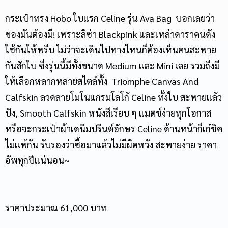
กระเป๋าทรง Hobo
ใบแรก Celine รุ่น Ava Bag บอกเลยว่า
ของมันต้องมี! เพราะลิซ่า Blackpink และเหล่าดาราคนดัง
ใช้กันให้พรึบ ไม่ว่าจะเดินไปทางไหนก็ต้องเห็นคนสะพาย
กันสักใบ ซึ่งรุ่นนี้มีทั้งขนาด Medium และ Mini เลย รวมถึงมี
ให้เลือกหลากหลายสไตล์ทั้ง Triomphe Canvas And
Calfskin ลวดลายโมโนแกรมโลโก้ Celine ทั้งใบ สะพายแล้ว
ปัง, Smooth Calfskin หนังสีเรียบ ๆ แมตช์ง่ายทุกโอกาส
หรือจะกระเป๋าผ้าเดนิมปรินต์อักษร Celine ด้านหน้าก็เก๋ชิค
ไม่แพ้กัน รับรองว่าซื้อมาแล้วไม่มีผิดหวัง สะพายง่าย ราคา
อัพทุกปีแน่นอน~
ราคาประมาณ 61,000 บาท