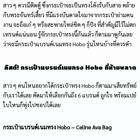
สาว
ๆ
ควรมีติดตู้
ซึ่งกระเป๋าจะเป็นทรงโค้งรับกับสาย
คล้าย
กับพระจันทร์เสี้ยว
ที่มีแรงบันดาลใจมาจากกระเป๋าย่ามคน
งาน
จะถือเก๋
ๆ
หรือสะพายไหล่ชิค
ๆ
ก็ปัง
ที่สำคัญมีไว้ไม่ตก
เทรนด์แน่นอน รู้จักกระเป๋าทรงนี้กันแล้ว ก็ตามมาดูกันเลย
ว่าจะมี
กระเป๋าแบรนด์เนม
ทรง Hobo รุ่นไหนบ้างที่ควรตำ
ลิสต์! กระเป๋าแบรนด์เนมทรง Hobo ที่ห้ามพลาด
สาว ๆ คนไหนอยากได้
กระเป๋าทรง Hobo
ก็ตามมาเสียทรัพย์
กับเราได้เลย คัดมาให้เลือกกันถึง 6 แบรนด์ ถูกใจ พร้อมเปย์
ใบไหนก็พุ่งไปชอปได้เลย
กระเป๋าแบรนด์เนม
ทรง Hobo – Celine Ava Bag