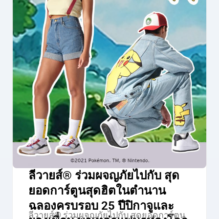
ลีวายส์® ร่วมผจญภัยไปกับ สุด
ยอดการ์ตูนสุดฮิตในตำนาน
ฉลองครบรอบ 25 ปีปิกาจูและ
ลีวายส์® ร่วมผจญภัยไปกับ สุดยอดการ์ตูน