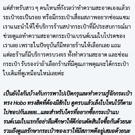
แต่สำหรับสาว ๆ คนไหนที่กังวลว่าทำความสะอาดเองแล้วก
ระเป๋าจะเป็นรอย หรือมีกระเป๋าเสื่อมสภาพอยากซ่อมแซม
เราแนะนำให้ใช้บริการร้านสปากระเป๋าที่มีประสบการณ์มา
ช่วยดูแลทำความสะอาด
กระเป๋าแบรนด์เนม
ใบโปรดของ
เราเลย เพราะในปัจจุบันก็มีหลายร้านให้เลือกเลย แถม
แต่ละร้านก็มีบริการครบวงจร ทั้งทำความสะอาด และซ่อม
กระเป๋า รับรองว่าถ้าเลือกร้านที่มีคุณภาพคุณจะได้กระเป๋า
ใบเดิมที่ดูเหมือนใหม่เลยค่ะ
เป็นยังไงกันบ้างกับการพาไปเปิดกรุและทำความรู้จัก
กระเป๋า
ทรง Hobo
ทรงฮิตที่ต้องมีสักใบ ดูครบแล้วเล็งใบไหนไว้ก็ตาม
ไปชอปกันเลยย…และสำหรับใครที่อยากซื้อ
กระเป๋าแบ
รนด์เนม
ใบแรกก็อย่าลืมศึกษาให้ดีก่อนตัดสินใจซื้อกันด้วยนะ
รวมถึงดูแลรักษากระเป๋าของเราให้มีสภาพดีอยู่เสมอด้วยนะ