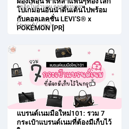
ผองเพื่อน พาเหล่าแฟนๆท่องโลก
สุดฮิตในตำนาน ฉลองครบรอบ…
โปเกมอนอันน่าตื่นเต้นไปพร้อม
กับคอลเลคชั่น LEVI’S® x
Fashion
Looks
POKÉMON [PR]
แบรนด์เนมมือใหม่101: รวม 7
กระเป๋าแบรนด์เนมที่ต้องมีเก็บไว้