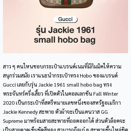
สาว ๆ คนไหนชอบ
กระเป๋าแบรนด์เนม
ที่มีกิมมิคให้ความ
สนุกร่วมสมัย เราแนะนำ
กระเป๋าทรง Hobo
ของแบรนด์
Gucci เลยกับรุ่น Jackie 1961 small hobo bag ทรง
พระจันทร์ครึ่งเสี้ยว ที่เปิดตัวใน
คอลเลกชัน Fall Winter
2020 เป็นกระเป๋าที่สตรีหมายเลขหนึ่งของสหรัฐอเมริกา
Jackie Kennedy สะพาย ตัวผ้าจะเป็นแคนวาส GG
Supreme มาพร้อมสายสะพายที่ถอดออกได้ ส่วนตัวล็อคจะ
เป็นสายคาดเข็มขัดสีทอง สามารถถือเก๋ ๆ สะพายขึ้นไหล่ชิค