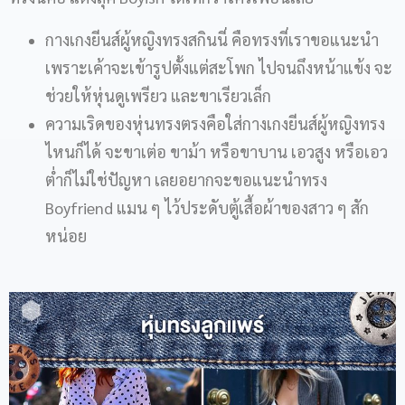
กางเกงยีนส์ผู้หญิงทรงสกินนี่ คือทรงที่เราขอแนะนำ
เพราะเค้าจะเข้ารูปตั้งแต่สะโพก ไปจนถึงหน้าแข้ง จะ
ช่วยให้หุ่นดูเพรียว และขาเรียวเล็ก
ความเริดของหุ่นทรงตรงคือใส่กางเกงยีนส์ผู้หญิงทรง
ไหนก็ได้ จะขาเต่อ ขาม้า หรือขาบาน เอวสูง หรือเอว
ต่ำก็ไม่ใช่ปัญหา เลยอยากจะขอแนะนำทรง
Boyfriend แมน ๆ ไว้ประดับตู้เสื้อผ้าของสาว ๆ สัก
หน่อย