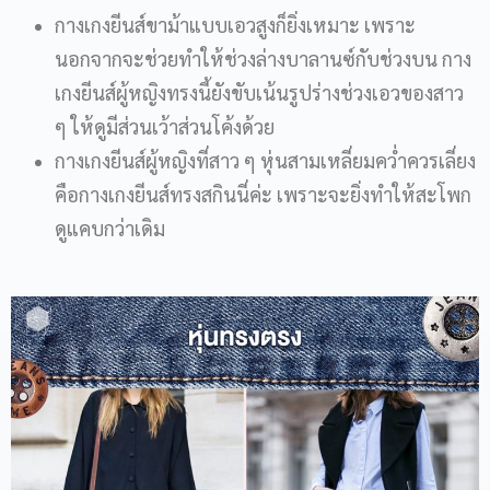
กางเกงยีนส์ขาม้าแบบเอวสูงก็ยิ่งเหมาะ เพราะ
นอกจากจะช่วยทำให้ช่วงล่างบาลานซ์กับช่วงบน กาง
เกงยีนส์ผู้หญิงทรงนี้ยังขับเน้นรูปร่างช่วงเอวของสาว
ๆ ให้ดูมีส่วนเว้าส่วนโค้งด้วย
กางเกงยีนส์ผู้หญิงที่สาว ๆ หุ่นสามเหลี่ยมคว่ำควรเลี่ยง
คือกางเกงยีนส์ทรงสกินนี่ค่ะ เพราะจะยิ่งทำให้สะโพก
ดูแคบกว่าเดิม