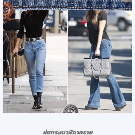
หุ่นทรงนาฬิกาทราย