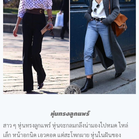
หุ่นทรงลูกแพร์
สาว ๆ หุ่นทรงลูกแพร์ หุ่นจะกลมกลึงน่ามองไปหมด ไหล่
เล็ก หน้าอกนิด เอวคอด แต่สะโพกผาย หุ่นในฝันของ