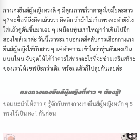
กางเกงยีนส์ผู้หญิงทรงดี ๆ มีคุณภาพก็ราคาสูงใช่มั้ยคะสาว
ๆ? จะซื้อทีนึงคิดแล้วววว คิดอีก ถ้าผ้าไม่เก็บทรงจะทำยังไง
ใส่แล้วดูตันขึ้นมาเฉย ๆ เหมือนหุ่นเราใหญ่กว่าเดิมไปอีก
สองไซส์! มาค่ะ วันนี้เราจะมาบอกเคล็ดลับการเลือกกางเกง
ยีนส์ผู้หญิงให้กับสาว ๆ แค่ทำความเข้าใจว่าหุ่นตัวเองเป็น
แบบไหน จับจุดให้ได้ว่าควรใส่ทรงอะไรที่จะช่วยเสริมสรีระ
ของเราให้เชฟบ๊ะกว่าเดิม พร้อมแล้วก็ไปลุยกันเลยค่ะ
ทรงกางเกงยีนส์ผู้หญิงที่สาว ๆ ต้องรู้
!
ขอแนะนำให้สาว ๆ รู้จักกับทรงกางเกงยีนส์ผู้หญิงหลัก ๆ 5
ทรงไว้เป็น Ref. กันก่อน