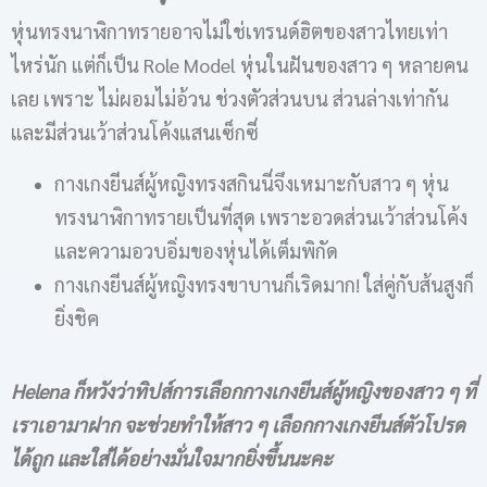
หุ่นทรงนาฬิกาทรายอาจไม่ใช่เทรนด์ฮิตของสาวไทยเท่า
ไหร่นัก แต่ก็เป็น Role Model หุ่นในฝันของสาว ๆ หลายคน
เลย เพราะ ไม่ผอมไม่อ้วน ช่วงตัวส่วนบน ส่วนล่างเท่ากัน
และมีส่วนเว้าส่วนโค้งแสนเซ็กซี่
กางเกงยีนส์ผู้หญิงทรงสกินนี่จึงเหมาะกับสาว ๆ หุ่น
ทรงนาฬิกาทรายเป็นที่สุด เพราะอวดส่วนเว้าส่วนโค้ง
และความอวบอิ่มของหุ่นได้เต็มพิกัด
กางเกงยีนส์ผู้หญิงทรงขาบานก็เริดมาก! ใส่คู่กับส้นสูงก็
ยิ่งชิค
Helena
ก็หวังว่าทิปส์การเลือกกางเกงยีนส์ผู้หญิงของสาว ๆ ที่
เราเอามาฝาก จะช่วยทำให้สาว ๆ เลือกกางเกงยีนส์ตัวโปรด
ได้ถูก และใส่ได้อย่างมั่นใจมากยิ่งขึ้นนะคะ