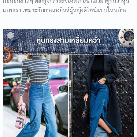
ก่อนอื่นสาว ๆ ต้องรู้จักสรีระของตัวก่อน แล้วมาดูกันว่าหุ่น
แบบเรา เหมาะกับกางเกงยีนส์ผู้หญิงดีไซน์แบบไหนบ้าง