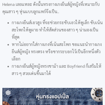
Helena เลยแหละ ดังนั้นทรงกางเกงยีนส์ผู้หญิงที่เหมาะกับ
คุณสาว ๆ หุ่นแบบลูกแพร์จึงเป็น..
กางเกงยีนส์เอวสูง ที่จะช่วยกระชับเอวให้ดูเล็ก ขับเน้น
สะโพกให้ดูผาย ทำให้สัดส่วนของสาว ๆ น่ามองเป็น
ที่สุด
หากไม่อยากใส่กางเกงที่เน้นสะโพก ขอแนะนำกางเกง
ยีนส์ผู้หญิง ทรงตรง หรือขากระบอกไว้เป็นอีกหนึ่งตัว
เลือก
กางเกงยีนส์ผู้หญิงทรงขาม้า และ Boyfriend ก็เสริมให้
สาว ๆ สวยเด่นขึ้นมาได้