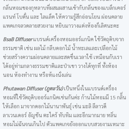
กลิ่นหอมของกุหลาบที่ผสมผสานเข้ากับกลิ่นของแบล็กเคอร์
แรนท์ โบตั๋น และ ไลแล็ค ให้ความรู้สึกอ่อนโยน ผ่อนคลาย
แพคเกจลวดลายสวยงาม หยิบมาวางแต่งห้องก็เลิศนะคะ
BsaB Diffuser
แบรนด์เครื่องหอมออร์แกนิค ใช้วัตถุดิบจาก
ธรรมชาติ เช่น ผลไม้ กลีบดอกไม้ น้ำทะเลและเปลือกไม้
ช่วยสร้างความผ่อนคลายและสดชื่นเวลาใช้ เหมือนกับเรา
ได้อยู่ท่ามกลางธรรมชาติและป่าเขา วางได้ทุกที่ ทั้งห้อง
นอน ห้องทำงาน หรือห้แงนั่งเล่น
Phutawan Diffuser (ภูตะวัน)
เป็นหนึ่งในแบรนด์เครื่อง
หอมที่ใช้วัตถุดิบออร์แกนิคเช่นกันค่ะ ก้านไม้หอมมี 15 กลิิ่น
ให้เลือก มาจากดอกไม้นานาพันธุ์ เช่น มะลิ ลีลาวดี
ลาเวนเดอร์ อัญชัน ตะไคร้ ทับทิม และอีกมากมาย หลิ่น
หอมไม่ฉันจนเกินไป ตัวแพคเกจยังออกแบบสวยงามเหมาะ