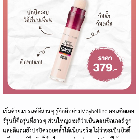
เริ่มด้วยแบรนด์ที่สาว ๆ รู้จักดีอย่าง Maybelline คอนซีลเลอ
ร์รุ่นนี้คือรุ่นที่สาว ๆ ส่วนใหญ่ลงมติว่าเป็นคอนซีลเลอร์ ถูก
และดีแถมยังปกปิดรอยคล้ำได้เนียนจริง! ไม่ว่าจะเป็นบิวตี้