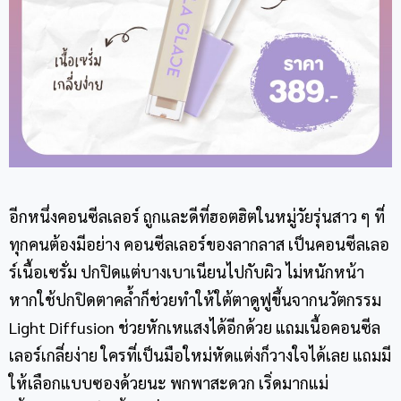
อีกหนึ่งคอนซีลเลอร์ ถูกและดีที่ฮอตฮิตในหมู่วัยรุ่นสาว ๆ ที่
ทุกคนต้องมีอย่าง คอนซีลเลอร์ของลากลาส เป็นคอนซีลเลอ
ร์เนื้อเซรั่ม ปกปิดแต่บางเบาเนียนไปกับผิว ไม่หนักหน้า
หากใช้ปกปิดตาคล้ำก็ช่วยทำให้ใต้ตาดูฟูขึ้นจากนวัตกรรม
Light Diffusion ช่วยหักเหแสงได้อีกด้วย แถมเนื้อคอนซีล
เลอร์เกลี่ยง่าย ใครที่เป็นมือใหม่หัดแต่งก็วางใจได้เลย แถมมี
ให้เลือกแบบซองด้วยนะ พกพาสะดวก เริ่ดมากแม่