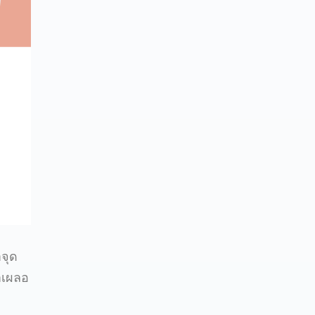
จุด
าเผลอ