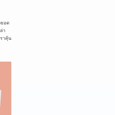
างยอด
ล่า
ราคุ้น