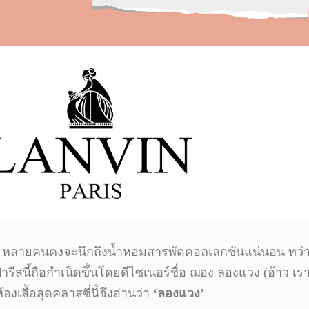
์นี้ หลายคนคงจะนึกถึงน้ำหอมสารพัดคอลเลกชันแน่นอน ทว่า
รีสนี้ถือกำเนิดขึ้นโดยดีไซเนอร์ชื่อ ฌอง ลองแวง (อ้าว เร
องเสื้อสุดคลาสซี่นี้จึงอ่านว่า
‘ลองแวง’