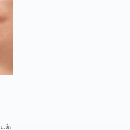
็มเล็ก