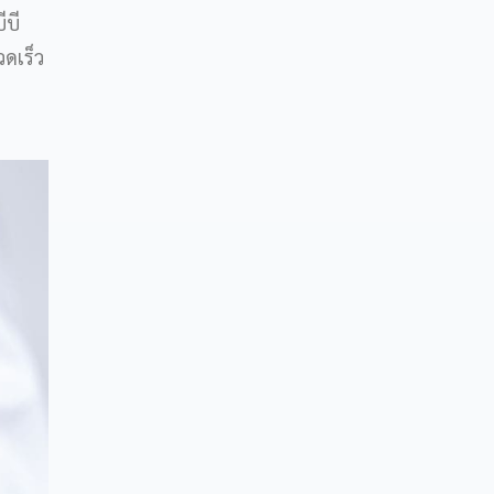
ีบี
วดเร็ว