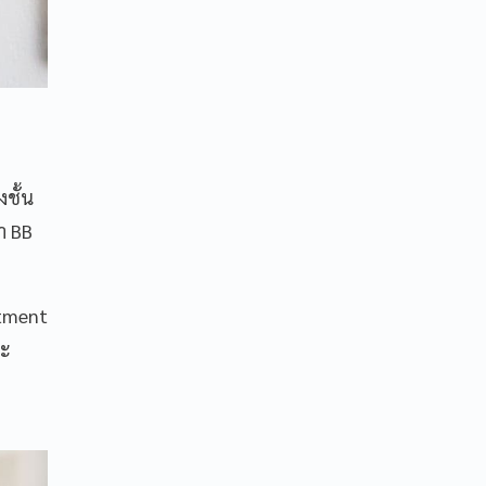
งชั้น
ทำ BB
atment
ละ