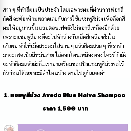
สาว ๆ ที่ทำสีผมเป็นประจำ โดยเฉพาะผมที่ผ่านการฟอกสี
กัดสี จะต้องห้ามพลาดเลยกับการใช้แชมพูสีม่วง เพื่อล็อกสี
ผมให้อยู่นานขึ้น แถมตอนเฟดยังไม่ออกสีเหลืองอีกด้วย
เพราะแชมพูสีม่วงที่จะไปหักล้างกับเม็ดสีเหลืองส้มใน
เส้นผม ทำให้เมื่อสระผมไปนาน ๆ แล้วสีผมสวย ๆ ที่เราทำ
มาจะเฟดเป็นสีหม่นสวย ไม่ออกโทนเหลืองทอง ใครที่กำลัง
จะทำสีผมแล้วล่ะก็…เรามาเตรียมชอปปิงแชมพูสีม่วงรอไว้
กันก่อนได้เลย จะมีตัวไหนบ้าง ตามไปดูกันเลยค่า
1. แชมพูสีม่วง Aveda Blue Malva Shampoo
ราคา 1,500 บาท