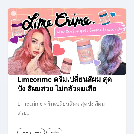
Limecrime ครีมเปลี่ยนสีผม สุด
ปัง สีผมสวย ไม่กลัวผมเสีย
Limecrime ครีมเปลี่ยนสีผม สุดปัง สีผม
สวย…
Beauty Items
Looks