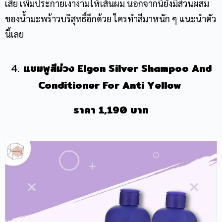
เสีย เพิ่มประกายเงางามให้เส้นผม นอกจากนี้ยังมีส่วนผสม
ของน้ำมะพร้าวบริสุทธิ์อีกด้วย ใครทำสีมาหนัก ๆ แนะนำตัว
นี้เลย
4.
แชมพูสีม่วง
Elgon Silver Shampoo And
Conditioner For Anti Yellow
ราคา 1,190 บาท