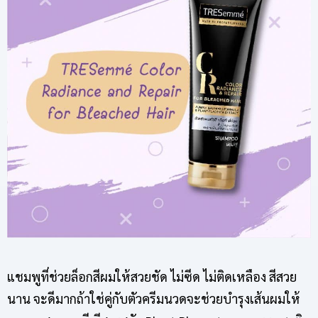
แชมพูที่ช่วยล็อกสีผมให้สวยชัด ไม่ซีด ไม่ติดเหลือง สีสวย
นาน จะดีมากถ้าใช่คู่กับตัวครีมนวดจะช่วยบำรุงเส้นผมให้