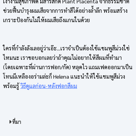
เงางามสุขภาพดี มีสารสกัด Plant Placenta จากธรรมชาติ
ช่วยฟื้นบำรุงผมเสียจากการทำสีได้อย่างล้ำลึก พร้อมสร้าง
เกราะป้องกันไม่ให้ผมเสียถึงแกนในด้วย
ใครที่กำลังลังเลอยู่ว่าเอ๊ะ…เราจำเป็นต้องใช้แชมพูสีม่วงใช่
ไหมนะ เราขอบอกเลยว่าถ้าคุณไม่อยากให้สีผมที่ทำมา
(โดยเฉพาะที่ผ่านการฟอก/กัด) หลุดไว แถมเฟดออกมาเป็น
โทนมีเหลืองอร่ามล่ะก็ Helena แนะนำให้ใช้แชมพูสีม่วง
พร้อมรู้
วิธีดูแลก่อน-หลังฟอกสีผม
ที่มา