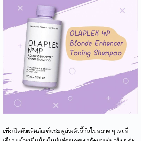
เพิ่งเปิดตัวผลิตภัณฑ์แชมพูม่วงตัวนี้กันไปหมาด ๆ เลยที
เดียว แม้จะเป็นน้องใหม่แต่คุณภพเขาอัดมาแน่นจริง ๆ ค่ะ