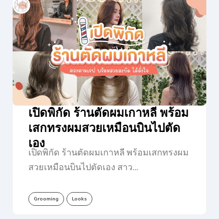
เปิดพิกัด ร้านตัดผมเกาหลี พร้อม
เสกทรงผมสวยเหมือนบินไปตัด
เอง
เปิดพิกัด ร้านตัดผมเกาหลี พร้อมเสกทรงผม
สวยเหมือนบินไปตัดเอง สาว…
Grooming
Looks