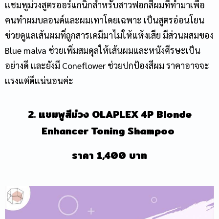
แชมพูม่วงสูตรออร์แกนิกสำหรับสาวฟอกสีผมที่ทำมาเพื่อ
คนทำผมบลอนด์และผมเทาโดยเฉพาะ เป็นสูตรอ่อนโยน
ช่วยดูแลเส้นผมที่ถูกสารเคมีมาไม่ให้แห้งเสีย มีส่วนผสมของ
Blue malva ช่วยเพิ่มสมดุลให้เส้นผมและหนังศีรษะเป็น
อย่างดี และยังมี Coneflower ช่วยปกป้องสีผม ราคาอาจจะ
แรงแต่ดีแน่นอนค่ะ
2. แชมพูสีม่วง OLAPLEX 4P Blonde
Enhancer Toning Shampoo
ราคา 1,400 บาท