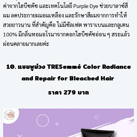
ค่าจากไฮบีซคัซ และเทคโนโลยี Purple Dye ช่วยบาลาซ์สี
ผม ลดประกายผมอมเหลือง และรักษาสีผมจากการทำให้
สวยยาวนาน ที่สำคัญคือ ไม่มีซัลเฟต พาราเบนและกลูเตน
100% มีกลิ่นหอมอโรมาจากดอกไฮบีซคัซอ่อน ๆ สระแล้ว
ผ่อนคลายมากเลยค่ะ
10. แชมพูม่วง TRESemmé Color Radiance
and Repair for Bleached Hair
ราคา 279 บาท