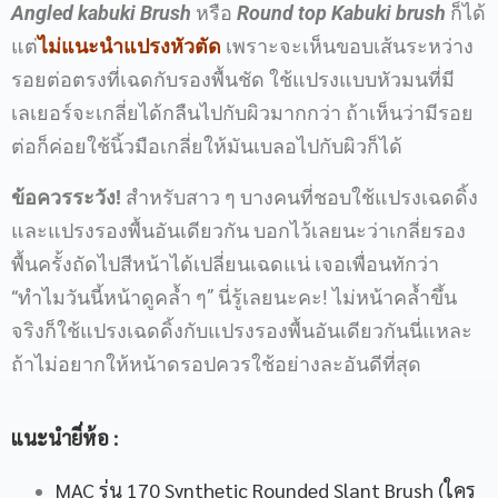
Angled kabuki Brush
หรือ
Round top Kabuki brush
ก็ได้
แต่
ไม่แนะนำแปรงหัวตัด
เพราะจะเห็นขอบเส้นระหว่าง
รอยต่อตรงที่เฉดกับรองพื้นชัด ใช้แปรงแบบหัวมนที่มี
เลเยอร์จะเกลี่ยได้กลืนไปกับผิวมากกว่า ถ้าเห็นว่ามีรอย
ต่อก็ค่อยใช้นิ้วมือเกลี่ยให้มันเบลอไปกับผิวก็ได้
ข้อควรระวัง
!
สำหรับสาว ๆ บางคนที่ชอบใช้แปรงเฉดดิ้ง
และแปรงรองพื้นอันเดียวกัน บอกไว้เลยนะว่าเกลี่ยรอง
พื้นครั้งถัดไปสีหน้าได้เปลี่ยนเฉดแน่ เจอเพื่อนทักว่า
“ทำไมวันนี้หน้าดูคล้ำ ๆ” นี่รู้เลยนะคะ! ไม่หน้าคล้ำขึ้น
จริงก็ใช้แปรงเฉดดิ้งกับแปรงรองพื้นอันเดียวกันนี่แหละ
ถ้าไม่อยากให้หน้าดรอปควรใช้อย่างละอันดีที่สุด
แนะนำยี่ห้อ
:
MAC รุ่น 170 Synthetic Rounded Slant Brush (ใคร