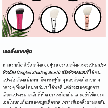
เฉดดิ้งแบบฝุ่น
หากเราเลือกใช้เฉดดิ้งแบบฝุ่น แปรงเฉดดิ้งควรจะเป็น
แปรง
หัวเฉียง (Angled Shading Brush) หรือหัวกลมมน
ก็ได้ ขน
แปรงไม่ต้องแน่นมาก มีความฟูนิด ๆ และต้องเลือกขนาด
กลาง ๆ ที่เฉดโหนกแก้มเราได้พอดี แต่ถ้าจะเฉดจมูกควร
เลือกแปรงขนาดเล็กที่หัวแปรงเหมือนกัน และอย่าใช้แปรง
เฉดโหนกแก้มมาเฉดจมูกเด็ดขาด เพราะสีเฉดดิ้งอาจเลยสัน