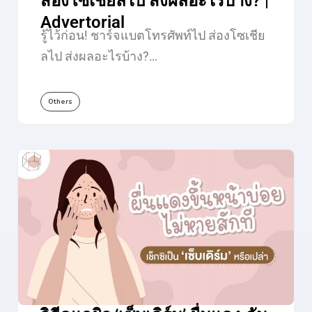
ส่องโซเชียลไป ส่งผลอะไรบ้าง? |
Advertorial
รู้ไว้ก่อน! ชาร์จแบตโทรศัพท์ไป ส่องโซเชีย
ลไป ส่งผลอะไรบ้าง?…
Others