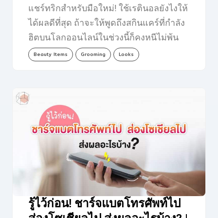
แชร์ทริกสำหรับมือใหม่! ใช้เรตินอลยังไงให้
ได้ผลดีที่สุด ถ้าจะให้พูดถึงสกินแคร์ที่กำลัง
ฮิตบนโลกออนไลน์ในช่วงนี้ก็คงหนีไม่พ้น
‘เรตินอล’…
Beauty Items
Grooming
Looks
รู้ไว้ก่อน! ชาร์จแบตโทรศัพท์ไป