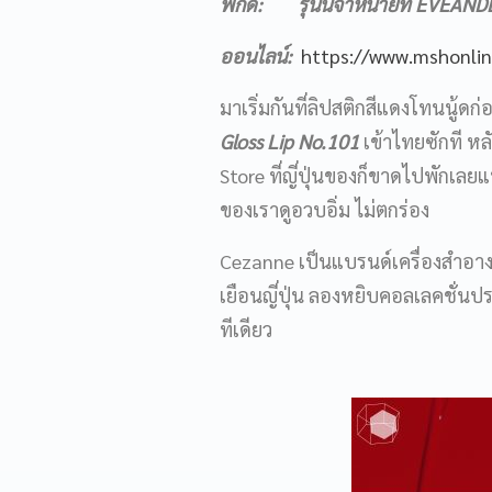
พิกัด:
รุ่นนี้
จำหน่ายที่
EVEANDBO
ออนไลน์
:
https://www.mshonli
มาเริ่มกันที่ลิปสติกสีแดงโทนนู้ดก
Gloss Lip No.101
เข้าไทยซักที หลั
Store ที่ญี่ปุ่นของก็ขาดไปพักเลย
ของเราดูอวบอิ่ม ไม่ตกร่อง
Cezanne เป็นแบรนด์เครื่องสำอางญี
เยือนญี่ปุ่น ลองหยิบคอลเลคชั่นป
ทีเดียว