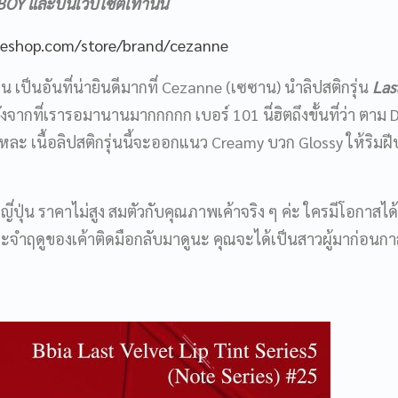
Y และบนเว็บไซต์เท่านั้น
neshop.com/store/brand/cezanne
่อน เป็นอันที่น่ายินดีมากที่ Cezanne (เซซาน) นำลิปสติกรุ่น
Las
งจากที่เรารอมานานมากกกกก เบอร์ 101 นี่ฮิตถึงขั้นที่ว่า ตาม 
แหละ เนื้อลิปสติกรุ่นนี้จะออกแนว Creamy บวก Glossy ให้ริมฝ
่ปุ่น ราคาไม่สูง สมตัวกับคุณภาพเค้าจริง ๆ ค่ะ ใครมีโอกาสได
ระจำฤดูของเค้าติดมือกลับมาดูนะ คุณจะได้เป็นสาวผู้มาก่อนก