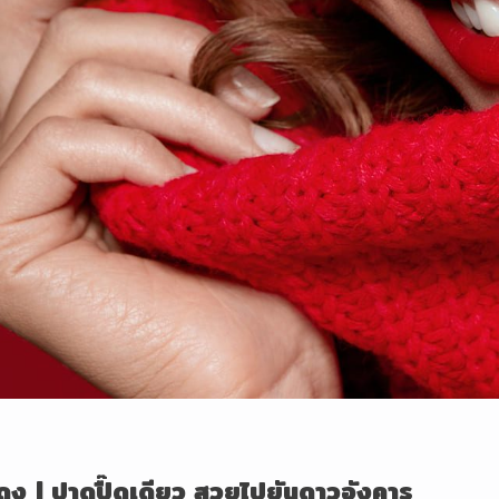
แดง
|
ปาดปื๊ดเดียว สวยไปยันดาวอังคาร