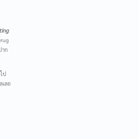
ting
Drug
ีปาก
้ไป
าลเลย