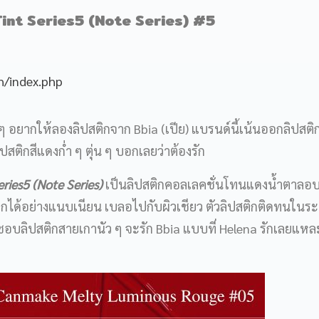
Tint Series5 (Note Series)​ #5
h/index.php
ๆ อยากให้ลองลิปสติกจาก Bbia (เปีย) แบรนด์นี้เน้นออกลิปสติก
ติกสีแดงก่ำ ๆ ตุ่น ๆ บอกเลยว่าต้องรัก
ries5 (Note Series)​
เป็นลิปสติกคอลเลคชั่นโทนแดงน้ำตาลอบอุ
ด้อย่างแนบเนียน เบลอไปกับผิวเชียว ตัวลิปสติกติดทนในระ
ชอบลิปสติกสายเกานัว ๆ จะรัก Bbia แบบที่ Helena รักเลยแหล