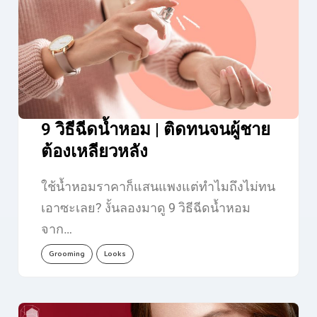
9 วิธีฉีดน้ำหอม | ติดทนจนผู้ชาย
ต้องเหลียวหลัง
ใช้น้ำหอมราคาก็แสนแพงแต่ทำไมถึงไม่ทน
เอาซะเลย? งั้นลองมาดู 9 วิธีฉีดน้ำหอม
จาก…
Grooming
Looks