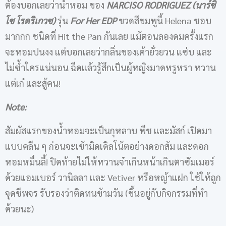
ต้องบอกเลยว่าน้ำหอม ของ
NARCISO RODRIGUEZ (นาร์ซิ
โซ โรดริเกวซ)
รุ่น
For Her EDP
ขวดสีขมพูนี้ Helena ชอบ
มากกก ชนิดที่ Hit the Pan กันเลย แม้ตอนลองดมครั้งแรก
จะหอมปนงง แต่บอกเลยว่ากลิ่นของเค้ายั่วยวน แซ่บ และ
ไม่ซ้ำใครแน่นอน ฉีดแล้วรู้สึกเป็นผู้หญิงมาดหรูหรา หวาน
แต่เก๋ และสู้คน!
Note:
สัมผัสแรกของน้ำหอมจะเป็นกุหลาบ พีช และมัสก์ เปิดมา
แบบคลีน ๆ ก่อนจะเข้ามิดเดิลโน้ตอย่างดอกส้ม และดอก
หอมหมื่นลี้! ปิดท้ายไม่ให้หวานจ๋าเกินหน้าเกินตาซัมเมอร์
ด้วยแอมเบอร์ วานิลลา และ Vetiver หรือหญ้าแฝก ใช้ให้ถูก
จุดชีพจร รับรองว่าติดทนข้ามวัน (ขึ้นอยู่กับกิจกรรมที่ทำ
ด้วยนะ)