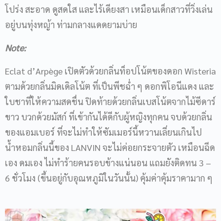
โปร่ง สะอาด ดูสดใส และไร้เดียงสา เหมือนเด็กสาวที่วิ่งเล่น
อยู่บนทุ่งหญ้า ท่ามกลางแดดยามบ่าย
Note:
Eclat d’Arpège เปิดตัวด้วยกลิ่นท็อปโน้ตของดอก Wisteria
ตามด้วยกลิ่นมิดเดิลโน้ต ที่เป็นพีชฉ่ำ ๆ ดอกพิโอนีแดง และ
ใบชาที่ให้ความสดชื่น ปิดท้ายด้วยกลิ่นเบสโน้ตจากไม้ซีดาร์
ขาว บวกด้วยมัสก์ ที่เข้ากันได้ดีกับผู้หญิงทุกคน จบด้วยกลิ่น
ของแอมเบอร์ ที่จะไม่ทำให้ซัมเมอร์นี้หวานเลี่ยนเกินไป
น้ำหอมกลิ่นนี้ของ LANVIN จะไม่ค่อยกระจายตัว เหมือนฉีด
เอง ดมเอง ไม่ทำร้ายคนรอบข้างแน่นอน แถมยังติดทน 3 –
6 ชั่วโมง (ขึ้นอยู่กับอุณหภูมิในวันนั้น) คุ้มค่าคุ้มราคามาก ๆ