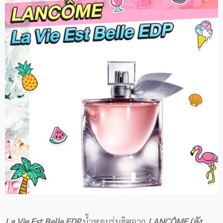
La Vie Est Belle EDP
น้ำหอมรุ่นฮิตจาก
LANCÔME (ลัง