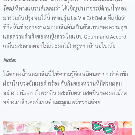
โคม)
ที่ทางแบรนด์เคลมว่า ได้เชิญปรมาจารย์ด้านน้ำหอม
มาร่วมกันปรุง จนได้น้ำหอมรุ่น La Vie Est Belle ที่แปลว่า
ชีวิตนั้นช่างสวยงาม มอบกลิ่นอันเป็นตัวแทนของความสุข
และความร่าเริงของหญิงสาว ในแบบ Gourmand Accord
(กลิ่นผสมจากดอกไม้และผลไม้) หรูหราบ้าบอไปเล้ย
Note:
โน้ตของน้ำหอมกลิ่นนี้ ให้ความรู้สึกเหมือนสาว ๆ กำลังพัก
ผ่อนในช่วงซัมเมอร์ พร้อมกับกินของหวานที่มีส่วนผสม
อย่าง วานิลลา ถั่วพราลีน ผสมกับความสดชื่นของผลไม้สด
อย่างแบล็กเคอร์แรนต์ และลูกแพร์หวานจ๋อย