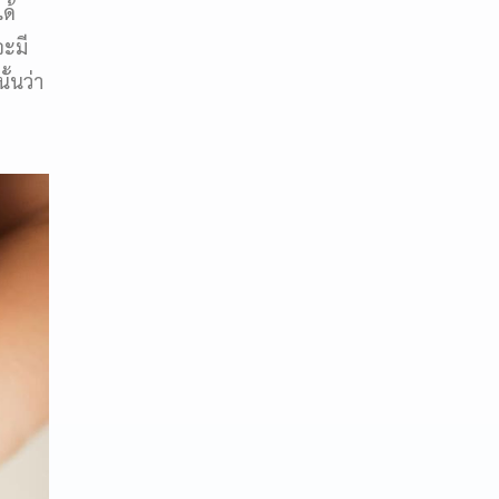
ด้
จะมี
ั้นว่า