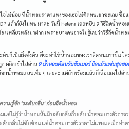
ดใจไม่น้อย ที่น้ำหอมราคาแพงของเธอไม่ติดทนเอาซะเลย ซื้อ
P แล้วก็ยังไม่ทน มาค่ะ วันนี้ Helena เลยหยิบ 9 วิธีฉีดน้ำหอม
องเหลียวหลังมาฝาก เพราะบางคนอาจไม่รู้เลยว่าวิธีฉีดน้ำหอม
ดับก็เป็นสิ่งตั้งต้น ที่จะทำให้น้ำหอมของเราติดทนมากขึ้น ใคร
ถูก คลิกเข้าไปอ่าน
9 น้ำหอมต้อนรับซัมเมอร์ ฉีดแล้วแซ่บสุดซ
ือกน้ำหอมแบบเต็ม ๆ เลยค่ะ แต่ถ้าพร้อมแล้ว ก็เลื่อนลงไปอ่าน 
วามรู้จัก ‘ระดับกลิ่น’ ก่อนฉีดน้ำหอม
อมแต่ไม่รู้ว่าน้ำหอมนั้นมีระดับกลิ่นกี่ระดับ น้ำหอมบางตัวอาจ
ับกลิ่นไม่ซับซ้อน แต่น้ำหอมบางตัวราคาไม่แพงแต่เมื่อทำตา