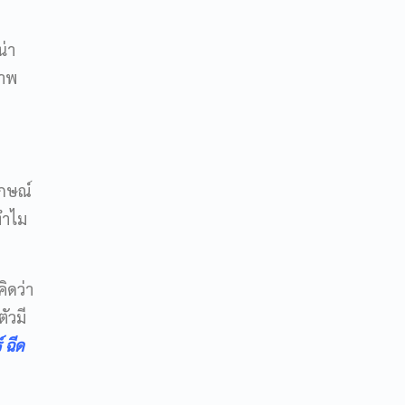
น่า
ภาพ
ักษณ์
ทำไม
ิดว่า
ัวมี
 ฉีด