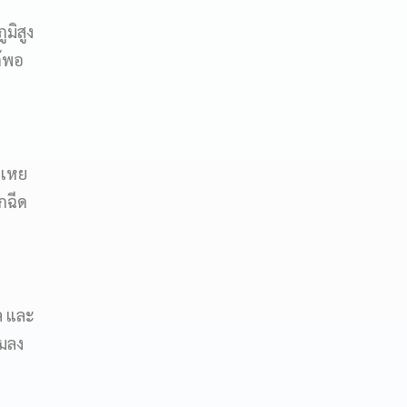
มิสูง
ด้พอ
ะเหย
กฉีด
ล และ
อมลง