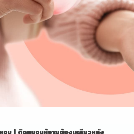
้ำหอม | ติดทนจนผู้ชายต้องเหลียวหลัง