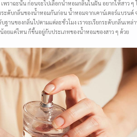
พราฉะนั้น ก่อนจะไปเลือกน้ำหอมกลิ่นในฝัน อยากให้สาว ๆ ไ
บระดับกลิ่นของน้ำหอมกันก่อน น้ำหอมจากเคาน์เตอร์แบรนด์ 
ะดับฐานของกลิ่นไปตามแต่ละชั่วโมง เราจะเรียกระดับกลิ่นเหล่าน
ือน้อยแค่ไหน ก็ขึ้นอยู่กับประเภทของน้ำหอมของสาว ๆ ด้วย