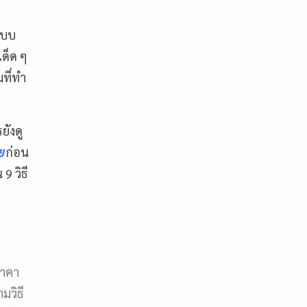
แบบ
เด็ด ๆ
ที่ทำ
ยังดู
อย
ก่อน
9 วิธี
ราคา
มวิธี