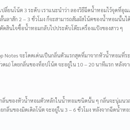
ปลี่ยนโน้ต 3 ระดับ เราแนะนำว่า ลองวิธีฉีดน้ำหอมไว้จุดที่อุณภู
นลั้นลาสัก 2 – 3 ชั่วโมง ก็จะสามารถสัมผัสโน้ตของน้ำหอมนั้นไ
ตัดสินใจซื้อน้ำหอมกลับไปประดับโต๊ะเครื่องแป้งของสาว ๆ
p Notes จะโดดเด่นเป็นกลิ่นตัวแรกสุดที่มาจากหัวน้ำหอมที่ร
ล้วดม) โดยกลิ่นของท็อปโน้ต จะอยู่ใน 10 – 20 นาทีแรก หลังจา
กลิ่นของหัวน้ำหอมตัวหลักในน้ำหอมชนิดนั้น ๆ กลิ่นจะนุ่มนว
ยกลิ่นของมิดเดิลโน้ต จะอยู่ใน 3 – 6 ชั่วโมง หลังจากฉีดน้ำห