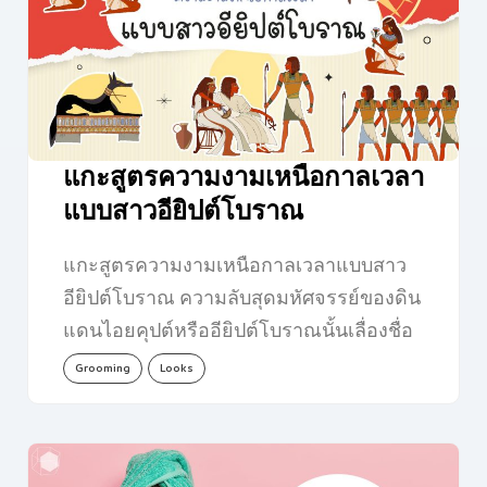
แกะสูตรความงามเหนือกาลเวลา
แบบสาวอียิปต์โบราณ
แกะสูตรความงามเหนือกาลเวลาแบบสาว
อียิปต์โบราณ ความลับสุดมหัศจรรย์ของดิน
แดนไอยคุปต์หรืออียิปต์โบราณนั้นเลื่องชื่อ
ลือชา ไม่ว่าจะเป็นพีระมิด สฟิงซ์…
Grooming
Looks