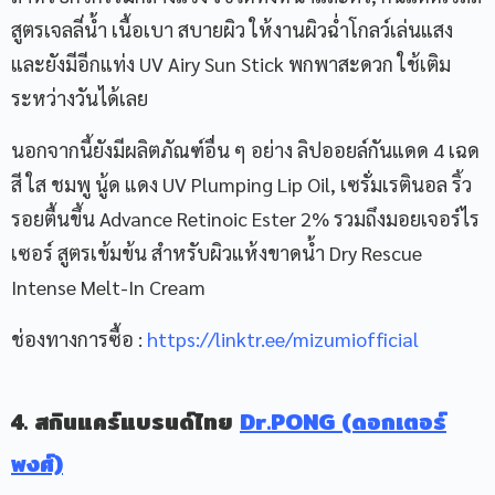
สูตรเจลลี่น้ำ เนื้อเบา สบายผิว ให้งานผิวฉ่ำโกลว์เล่นแสง
และยังมีอีกแท่ง UV Airy Sun Stick พกพาสะดวก ใช้เติม
ระหว่างวันได้เลย
นอกจากนี้ยังมีผลิตภัณฑ์อื่น ๆ อย่าง ลิปออยล์กันแดด 4 เฉด
สี ใส ชมพู นู้ด แดง UV Plumping Lip Oil, เซรั่มเรตินอล ริ้ว
รอยตื้นขึ้น Advance Retinoic Ester 2% รวมถึงมอยเจอร์ไร
เซอร์ สูตรเข้มข้น สำหรับผิวแห้งขาดน้ำ Dry Rescue
Intense Melt-In Cream
ช่องทางการซื้อ :
https://linktr.ee/mizumiofficial
4. สกินแคร์แบรนด์ไทย
Dr.PONG (ดอกเตอร์
พงศ์)