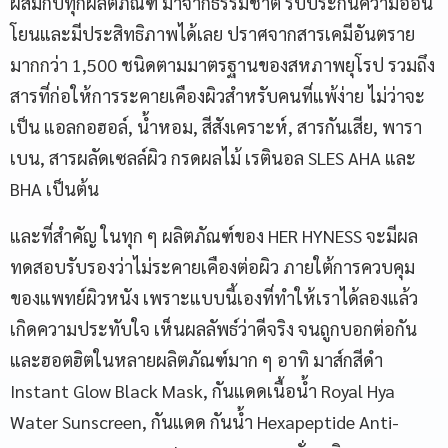
ผสมกับทุกผลิตภัณฑ์ มาจากธรรมชาติ รับประกันความอ่อน
โยนและมีประสิทธิภาพได้เลย ปราศจากสารเคมีอันตราย
มากกว่า 1,500 ชนิดตามมาตรฐานของสหภาพยุโรป รวมถึง
สารที่ก่อให้การระคายเคืองผิวสำหรับคนที่แพ้ง่าย ไม่ว่าจะ
เป็น แอลกอฮอล์, น้ำหอม, สีสังเคราะห์, สารกันเสีย, พารา
เบน, สารผลัดเซลล์ผิว กรดผลไม้ เรตินอล SLES AHA และ
BHA เป็นต้น
และที่สำคัญ ในทุก ๆ ผลิตภัณฑ์ของ​ HER HYNESS จะมีผล
ทดสอบรับรองว่าไม่ระคายเคืองต่อผิว ภายใต้การควบคุม
ของแพทย์ผิวหนัง เพราะแบบนี้เองที่ทำให้เราได้ลองแล้ว
เกิดความประทับใจ เห็นผลลัพธ์ว่าดีจริง จนถูกบอกต่อกัน
และฮอตฮิตในหลายผลิตภัณฑ์มาก ๆ อาทิ มาส์กสีดำ
Instant Glow Black Mask, กันแดดเนื้อน้ำ Royal Hya
Water Sunscreen, กันแดด กันน้ำ Hexapeptide Anti-