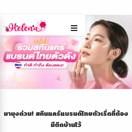
มามุงด่วน
! สกินแคร์แบรนด์ไทยตัวเริ่ดที่ต้อง
มีติดบ้านไว้