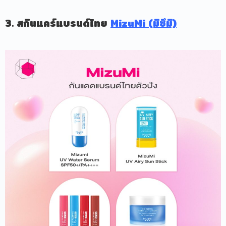
3. สกินแคร์แบรนด์ไทย
MizuMi (มิซึมิ)