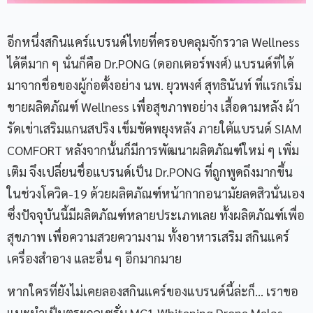
อีกหนึ่งสกินแคร์แบรนด์ไทยที่ครอบคลุมจักรวาล Wellness
ได้ดีมาก ๆ นั่นก็คือ Dr.PONG (ดอกเตอร์พงศ์) แบรนด์ที่ได้
มาจากชื่อของผู้ก่อตั้งอย่าง นพ. ยุวพงศ์ สุทธินันท์ ที่แรกเริ่ม
ขายผลิตภัณฑ์ Wellness เพื่อสุขภาพอย่าง เสื้อดามหลัง ผ้า
รัดเข่าเสริมแกนสปริง เข็มขัดพยุงหลัง ภายใต้แบรนด์ SIAM
COMFORT หลังจากนั้นก็มีการพัฒนาผลิตภัณฑ์ใหม่ ๆ เพิ่ม
เติม จึงเปลี่ยนชื่อแบรนด์เป็น Dr.PONG ที่ถูกพูดถึงมากขึ้น
ในช่วงโควิด-19 ด้วยผลิตภัณฑ์หน้ากากอนามัยลดสิวนั่นเอง
ซึ่งปัจจุบันนี้มีผลิตภัณฑ์หลายประเภทเลย ทั้งผลิตภัณฑ์เพื่อ
สุขภาพ เพื่อความสวยความงาม ทั้งอาหารเสริม สกินแคร์
เครื่องสำอาง และอื่น ๆ อีกมากมาย
หากใครที่ยังไม่เคยลองสกินแคร์ของแบรนด์นี้ล่ะก็… เราขอ
แนะนำเป็นตระกูลเซรั่ม MC1 Whitening Drone Melas