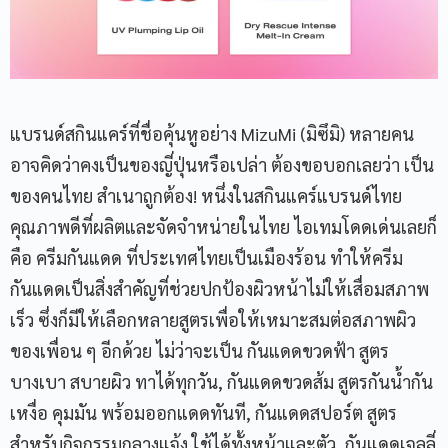
แบรนด์สกินแคร์ที่ชื่อคุ้นหูอย่าง MizuMi (มิซึมิ) หลายคน
อาจคิดว่าคงเป็นของญี่ปุ่นหรือเปล่า ต้องขอบอกเลยว่า เป็น
ของคนไทย สำเนาถูกต้อง! หนึ่งในสกินแคร์แบรนด์ไทย
คุณภาพดีที่ผลิตและจัดจำหน่ายในไทย ไอเทมโดดเด่นเลยก็
คือ ครีมกันแดด ที่ประเทศไทยเป็นเมืองร้อน ทำให้ครีม
กันแดดเป็นสิ่งสำคัญที่ช่วยปกป้องผิวหน้าไม่ให้เสื่อมสภาพ
เร็ว ซึ่งก็มีให้เลือกหลายสูตรเพื่อให้เหมาะสมต่อสภาพผิว
ของเพื่อน ๆ อีกด้วย ไม่ว่าจะเป็น กันแดดขวดฟ้า สูตร
บางเบา สบายผิว ทาได้ทุกวัน, กันแดดขวดส้ม สูตรกันน้ำกัน
เหงื่อ คุมมัน พร้อมออกแดดทันที, กันแดดสปอร์ต สูตร
สำหรับกิจกรรมกลางแจ้ง ใช้ได้ทั้งหน้าและตัว, กันแดดเจลลี่