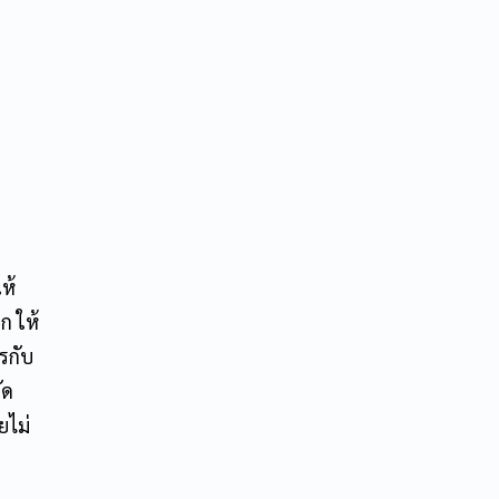
ห้
ก ให้
รกับ
ัด
ยไม่