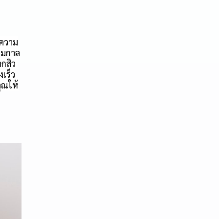
ดความ
ามกาล
สิว 
เร็ว
คุณให้