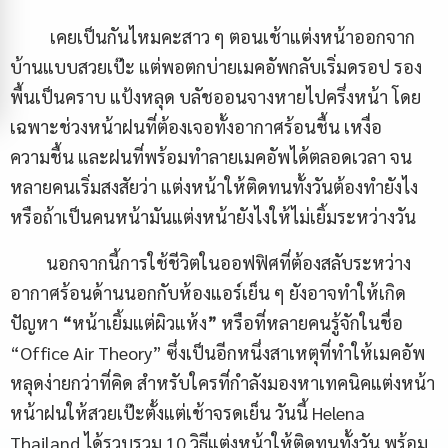
เคยเป็นกันไหมคะสาว ๆ ตอนเช้าแต่งหน้าออกจาก
บ้านแบบสวยเป๊ะ แต่พอตกบ่ายเมคอัพกลับเริ่มดรอป รอง
พื้นเป็นคราบ แป้งหลุด บลัชออนจางหายไปครึ่งหน้า โดย
เฉพาะช่วงหน้าฝนที่ต้องเจอทั้งอากาศร้อนชื้น เหงื่อ
ความชื้น และฝนที่พร้อมทำลายเมคอัพได้ตลอดเวลา จน
หลายคนเริ่มสงสัยว่า แต่งหน้าให้ติดทนทั้งวันต้องทำยังไง
หรือถ้าเป็นคนหน้ามันแต่งหน้ายังไงให้ไม่เยิ้มระหว่างวัน
นอกจากนี้การใช้ชีวิตในออฟฟิศที่ต้องสลับระหว่าง
อากาศร้อนด้านนอกกับห้องแอร์เย็น ๆ ยังอาจทำให้เกิด
ปัญหา
“
หน้าเยิ้มแต่ผิวแห้ง
”
หรือที่หลายคนรู้จักในชื่อ
“Office Air Theory” ซึ่งเป็นอีกหนึ่งสาเหตุที่ทำให้เมคอัพ
หลุดง่ายกว่าที่คิด สำหรับใครที่กำลังมองหาเทคนิคแต่งหน้า
หน้าฝนให้สวยเป๊ะตั้งแต่เช้าจรดเย็น วันนี้ Helena
Thailand ได้รวบรวม 10 วิธีแต่งหน้าให้ติดทนทั้งวัน พร้อม