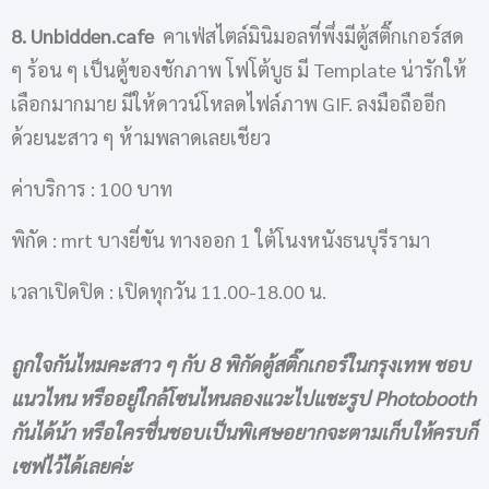
8. Unbidden.cafe
คาเฟ่สไตล์มินิมอลที่พึ่งมีตู้สติ๊กเกอร์สด
ๆ ร้อน ๆ เป็นตู้ของชักภาพ โฟโต้บูธ มี Template น่ารักให้
เลือกมากมาย มีให้ดาวน์โหลดไฟล์ภาพ GIF. ลงมือถืออีก
ด้วยนะสาว ๆ ห้ามพลาดเลยเชียว
ค่าบริการ : 100 บาท
พิกัด : mrt บางยี่ขัน ทางออก 1 ใต้โนงหนังธนบุรีรามา
เวลาเปิดปิด : เปิดทุกวัน 11.00-18.00 น.
ถูกใจกันไหมคะสาว ๆ กับ 8 พิกัด
ตู้สติ๊กเกอร์
ในกรุงเทพ ชอบ
แนวไหน หรืออยู่ใกล้โซนไหนลองแวะไปแชะรูป Photobooth
กันได้น้า หรือใครชื่นชอบเป็นพิเศษอยากจะตามเก็บให้ครบก็
เซฟไว้ได้เลยค่ะ