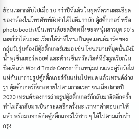
ย้อนเวลากลับไปเมื่อ 10 กว่าปีที่แล้ว ในยุคที่ความละเอียด
ของกล้องในโทรศัพท์ยังทำได้ไม่ดีมากนัก ตู้สติ๊กเกอร์ หรือ
photo booth เป็นเทรนด์ยอดฮิตหนึ่งของหนุ่มสาวยุค 90’s
เลยก็ว่าได้นะคะ เรียกได้ว่าที่ไหนเป็นจุดแลนด์มาร์คของ
กลุ่มวัยรุ่นต้องมีตู้สติ๊กเกอร์เสมอ เช่น โซนสยามที่ยุคนั้นยังมี
น้ำพุเซ็นเตอร์พอยต์ และห้างเซ็นทรัลเวิลด์ที่ยังถูกเรียกใน
ชื่อเดิมว่า World Trade Center ก๊วนหนุ่มสาวและคู่รักวัยใส
แห่กันมาถ่ายรูปตู้สติ๊กเกอร์กันแน่นไปหมด แล้วเทรนด์ถ่าย
รูปตู้สติ๊กเกอร์ก็จางหายไปตามกาลเวลา จนเมื่อปลายปี
2020 เทรนด์ของการถ่ายรูปตู้สติ๊กเกอร์ก็กลับมาฮิตอีกครั้ง
ทำไมถึงกลับมาเป็นกระแสอีกครั้งนะ เราหาคำตอบมาให้
แล้ว พร้อมบอกพิกัดตู้สติ๊กเกอร์ให้สาว ๆ ได้ไปตามเก็บทั่ว
กรุง