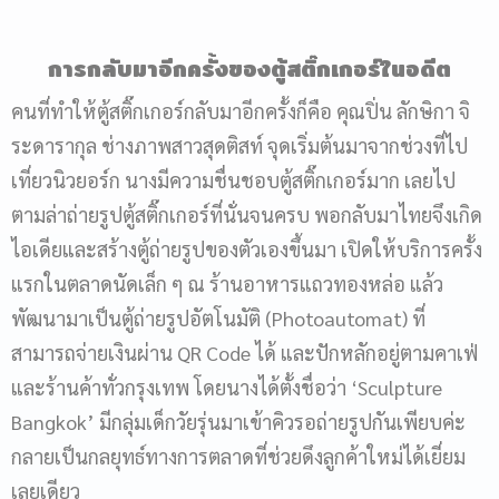
การกลับมาอีกครั้งของ
ตู้สติ๊กเกอร์
ในอดีต
คนที่ทำให้ตู้สติ๊กเกอร์กลับมาอีกครั้งก็คือ คุณปิ่น ลักษิกา จิ
ระดารากุล ช่างภาพสาวสุดติสท์ จุดเริ่มต้นมาจากช่วงที่ไป
เที่ยวนิวยอร์ก นางมีความชื่นชอบตู้สติ๊กเกอร์มาก เลยไป
ตามล่าถ่ายรูปตู้สติ๊กเกอร์ที่นั่นจนครบ พอกลับมาไทยจึงเกิด
ไอเดียและสร้างตู้ถ่ายรูปของตัวเองขึ้นมา เปิดให้บริการครั้ง
แรกในตลาดนัดเล็ก ๆ ณ ร้านอาหารแถวทองหล่อ แล้ว
พัฒนามาเป็นตู้ถ่ายรูปอัตโนมัติ (Photoautomat) ที่
สามารถจ่ายเงินผ่าน QR Code ได้ และปักหลักอยู่ตามคาเฟ่
และร้านค้าทั่วกรุงเทพ โดยนางได้ตั้งชื่อว่า ‘Sculpture
Bangkok’ มีกลุ่มเด็กวัยรุ่นมาเข้าคิวรอถ่ายรูปกันเพียบค่ะ
กลายเป็นกลยุทธ์ทางการตลาดที่ช่วยดึงลูกค้าใหม่ได้เยี่ยม
เลยเดียว