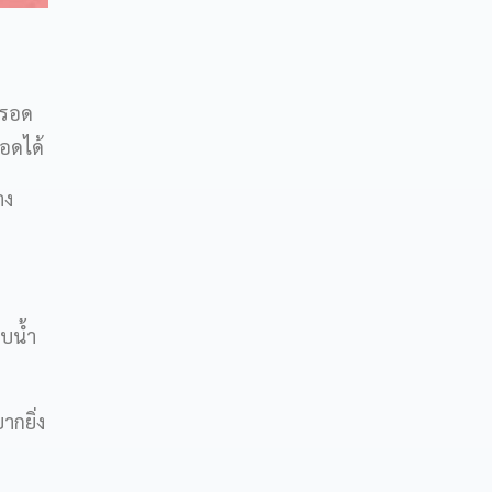
วรอด
รอดได้
าง
ุบน้ำ
ากยิ่ง