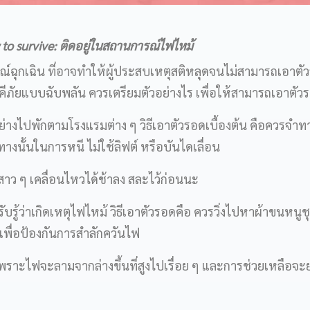
to survive: ติดอยู่ในสถานการณ์ไฟไหม้
ณ์ฉุกเฉิน ที่อาจทำให้ผู้ประสบเหตุสติหลุดจนไม่สามารถเอาตั
คคีภัยแบบฉับพลัน ควรเตรียมตัวอย่างไร เพื่อให้สามารถเอาตัว
คย อย่างไปพักตามโรงแรมต่าง ๆ วิธีเอาตัวรอดเบื้องต้น คือควรจำท
ทางนั้นในการหนี ไม่ใช้ลิฟต์ หรือบันไดเลื่อน
้สาว ๆ เคลื่อนไหวได้ช้าลง สละไว้ก่อนนะ
รับรู้ว่าเกิดเหตุไฟไหม้ วิธีเอาตัวรอดคือ ควรวิ่งไปหาผ้าขนหนูช
เพื่อป้องกันการสำลักควันไฟ
เพราะไฟจะลามจากล่างขึ้นที่สูงไปเรื่อย ๆ และการช่วยเหลือจะย