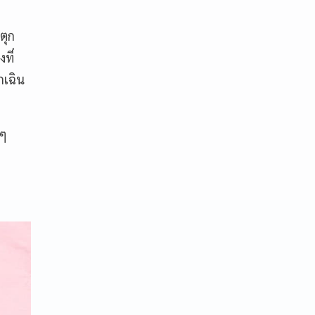
ตุก
ที่
กเฉิน
 ๆ