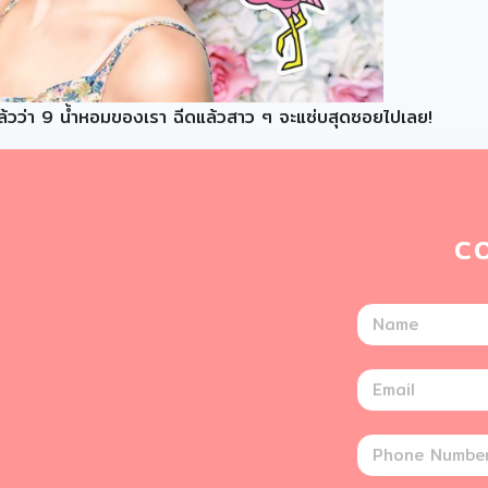
าแล้วว่า 9 น้ำหอมของเรา ฉีดแล้วสาว ๆ จะแซ่บสุดซอยไปเลย!
C