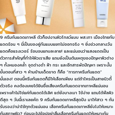
9 ครีมกันแดดเกาหลี ตัวท็อปงานผิวโกลว์แบบ พส.เกา เมืองไทยกับ
แดดร้อน ๆ นี่เป็นของคู่กันแบบแยกไม่ออกจริง ๆ ยิ่งช่วงกลางวัน
แดดคือแรงเวอร์ ร้อนจนแทบละลาย! และแน่นอนว่าแสงแดดเป็น
ตัวการสำคัญที่ทำให้ผิวเราเสีย แถมยังเป็นต้นเหตุของปัญหาผิวต่าง
ๆ ทั้งหมองคล้ำ จุดด่างดำ ฝ้า กระ และอีกสารพัดปัญหา เพราะงั้น
ขั้นตอนที่สาว ๆ ห้ามข้ามเด็ดขาด ก็คือ “การทาครีมกันแดด”
นั่นเอง! ตอนนี้ครีมกันแดดก็มีให้เลือกเพียบ แต่ถ้าใครเป็นสายบิวตี้
ตัวจริง คงต้องเคยได้ยินชื่อเสียงครีมกันแดดจากเกาหลีแน่นอน
เพราะเค้าไม่ใช่แค่กันแดดได้เลิศ แต่ยังบางเบา ใช้ง่าย แถมได้ฟีลผิว
ดีสุด ๆ วันนี้เราเลยคัด 9 ครีมกันแดดเกาหลีสุดปัง มาให้สาว ๆ กัน
รับรองว่าน่าใช้ทุกตัวแน่นอน เลือกครีมกันแดดเกาหลียังไงให้เหมาะ
กับสภาพผิว? ก่อนจะไปช้อปอย่าลืมเลือกครีมกันแดดให้เหมาะกับ