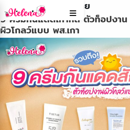
Tag:
กันแดดผิวแพ้ง่าย
9 ครีมกันแดดเกาหลี ตัวท็อปงาน
ผิวโกลว์แบบ พส.เกา