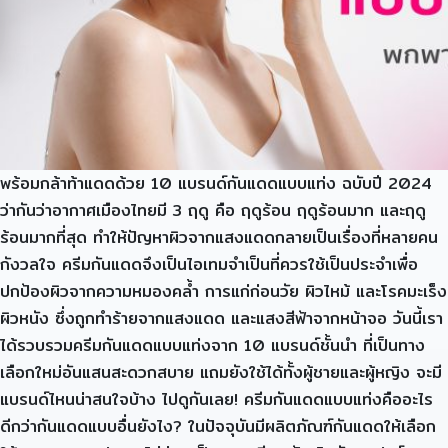
พร้อมกล้าท้าแดดด้วย 10 แบรนด์กันแดดแบบแท่ง ฉบับปี 2024
ว่ากันว่าอากาศเมืองไทยมี 3 ฤดู คือ ฤดูร้อน ฤดูร้อนมาก และฤดู
ร้อนมากที่สุด ทำให้ปัญหาผิวจากแสงแดดกลายเป็นเรื่องที่หลายคน
กังวลใจ ครีมกันแดดจึงเป็นไอเทมจำเป็นที่ควรใช้เป็นประจำเพื่อ
ปกป้องผิวจากความหมองคล้ำ การแก่ก่อนวัย ผิวไหม้ และโรคมะเร็ง
ผิวหนัง ซึ่งถูกทำร้ายจากแสงแดด และแสงสีฟ้าจากหน้าจอ วันนี้เรา
ได้รวบรวมครีมกันแดดแบบแท่งจาก 10 แบรนด์ชั้นนำ ที่เป็นทาง
เลือกใหม่อันแสนสะดวกสบาย แถมยังใช้ได้ทั้งผู้ชายและผู้หญิง จะมี
แบรนด์ไหนน่าสนใจบ้าง ไปดูกันเลย! ครีมกันแดดแบบแท่งคืออะไร
ดีกว่ากันแดดแบบอื่นยังไง? ในปัจจุบันมีผลิตภัณฑ์กันแดดให้เลือก