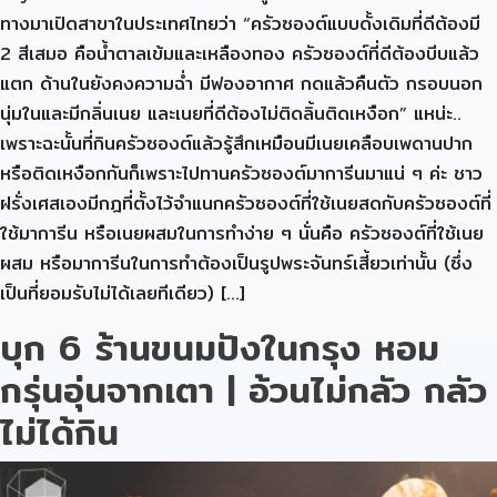
ทางมาเปิดสาขาในประเทศไทยว่า “ครัวซองต์แบบดั้งเดิมที่ดีต้องมี
2 สีเสมอ คือน้ำตาลเข้มและเหลืองทอง ครัวซองต์ที่ดีต้องบีบแล้ว
แตก ด้านในยังคงความฉ่ำ มีฟองอากาศ กดแล้วคืนตัว กรอบนอก
นุ่มในและมีกลิ่นเนย และเนยที่ดีต้องไม่ติดลิ้นติดเหงือก” แหน่ะ..
เพราะฉะนั้นที่กินครัวซองต์แล้วรู้สึกเหมือนมีเนยเคลือบเพดานปาก
หรือติดเหงือกกันก็เพราะไปทานครัวซองต์มาการีนมาแน่ ๆ ค่ะ ชาว
ฝรั่งเศสเองมีกฎที่ตั้งไว้จำแนกครัวซองต์ที่ใช้เนยสดกับครัวซองต์ที่
ใช้มาการีน หรือเนยผสมในการทำง่าย ๆ นั่นคือ ครัวซองต์ที่ใช้เนย
ผสม หรือมาการีนในการทำต้องเป็นรูปพระจันทร์เสี้ยวเท่านั้น (ซึ่ง
เป็นที่ยอมรับไม่ได้เลยทีเดียว) […]
บุก 6 ร้านขนมปังในกรุง หอม
กรุ่นอุ่นจากเตา | อ้วนไม่กลัว กลัว
ไม่ได้กิน