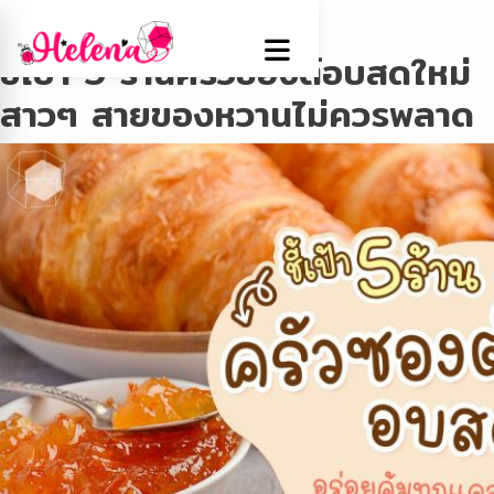
Tag:
ขนมปังโฮมเมด
ชี้เป้า 5 ร้านครัวซองต์อบสดใหม่
สาวๆ สายของหวานไม่ควรพลาด