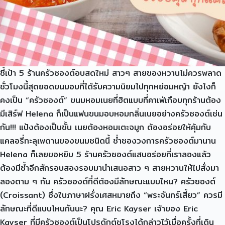
ชี้เป้า 5 ร้านครัวซองต์อบสดใหม่ สาวๆ สายของหวานไม่ควรพลาด
ชั่วโมงนี้สุดยอดขนมอบที่ได้รับความนิยมไปทุกหย่อมหญ้า ยังไงก็
คงเป็น “ครัวซองต์” ขนมหอมเนยที่ฮิตแบบที่คาเฟ่เกือบทุกร้านต้อง
มีเสิร์ฟ Helena ก็เป็นแฟนขนมอบหอมกลิ่นเนยอย่างครัวซองต์เช่น
กัน!!! แป้งต้องเป็นชั้น เนยต้องหอมเตะจมูก ต้องอร่อยให้คุ้มกับ
แคลอรี่ทะลุเพดานของขนมชนิดนี้ ช่ำชองวงการครัวซองต์มานาน
Helena ก็เลยขอหยิบ 5 ร้านครัวซองต์แสนอร่อยที่เราลองแล้ว
ต้องมีซ้ำอีกสักรอบสองรอบมานำเสนอสาว ๆ สายหวานให้ไปสั่งมา
ลองตาม ๆ กัน ครัวซองต์ที่ดีต้องมีลักษณะแบบไหน? ครัวซองต์
(Croissant) ซึ่งในภาษาฝรั่งเศสหมายถึง “พระจันทร์เสี้ยว” ควรมี
ลักษณะที่ดีแบบไหนกันนะ? คุณ Eric Kayser เจ้าของ Eric
Kayser ที่มีครัวซองต์เป็นโปรดักต์ชูโรงได้กล่าวไว้เมื่อครั้งที่เดิน