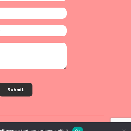
Submit
ill assume that you are happy with it.
Ok