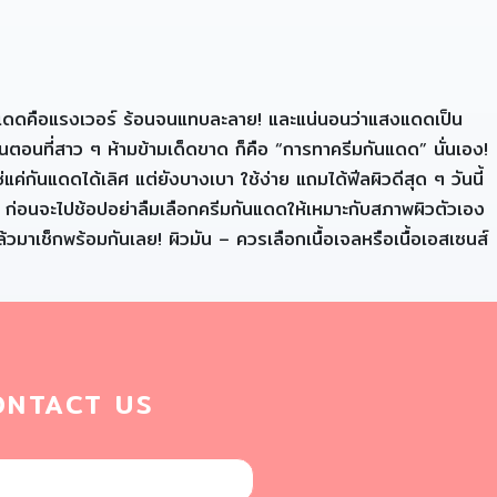
น แดดคือแรงเวอร์ ร้อนจนแทบละลาย! และแน่นอนว่าแสงแดดเป็น
้นตอนที่สาว ๆ ห้ามข้ามเด็ดขาด ก็คือ “การทาครีมกันแดด” นั่นเอง!
แค่กันแดดได้เลิศ แต่ยังบางเบา ใช้ง่าย แถมได้ฟีลผิวดีสุด ๆ วันนี้
? ก่อนจะไปช้อปอย่าลืมเลือกครีมกันแดดให้เหมาะกับสภาพผิวตัวเอง
วมาเช็กพร้อมกันเลย! ผิวมัน – ควรเลือกเนื้อเจลหรือเนื้อเอสเซนส์
ONTACT US