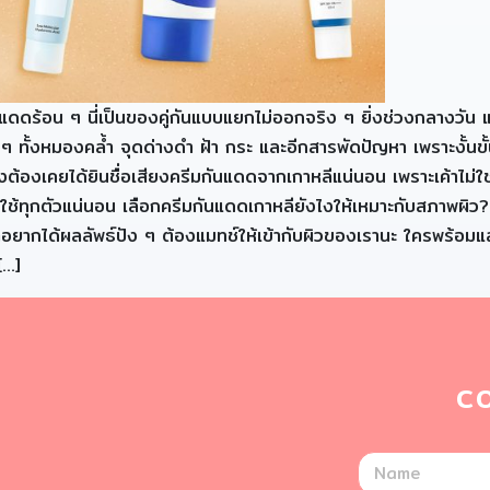
แดดร้อน ๆ นี่เป็นของคู่กันแบบแยกไม่ออกจริง ๆ ยิ่งช่วงกลางวั
 ๆ ทั้งหมองคล้ำ จุดด่างดำ ฝ้า กระ และอีกสารพัดปัญหา เพราะงั้นขั
คงต้องเคยได้ยินชื่อเสียงครีมกันแดดจากเกาหลีแน่นอน เพราะเค้าไม่ใช่
าใช้ทุกตัวแน่นอน เลือกครีมกันแดดเกาหลียังไงให้เหมาะกับสภาพผิว
อยากได้ผลลัพธ์ปัง ๆ ต้องแมทช์ให้เข้ากับผิวของเรานะ ใครพร้อมแล้
[…]
C