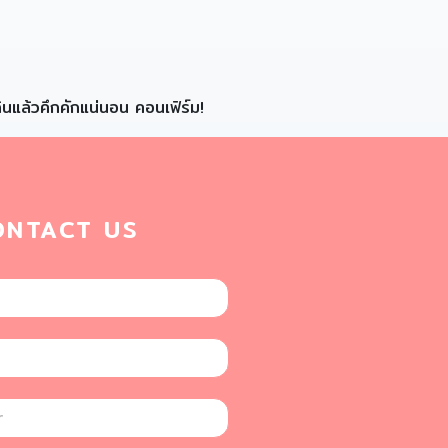
ินแล้วคึกคักแน่นอน คอนเฟิร์ม!
ONTACT US