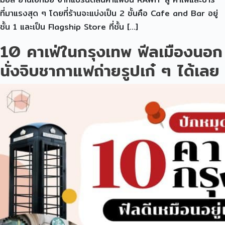
ที่มาแรงสุด ๆ โดยที่ร้านจะแบ่งเป็น 2 ชั้นคือ Cafe and Bar อยู่
ชั้น 1 และเป็น Flagship Store ที่ชั้น […]
10 คาเฟ่ในกรุงเทพ ฟีลเมืองนอก
นั่งจิบชากาแฟถ่ายรูปเก๋ ๆ ได้เลย