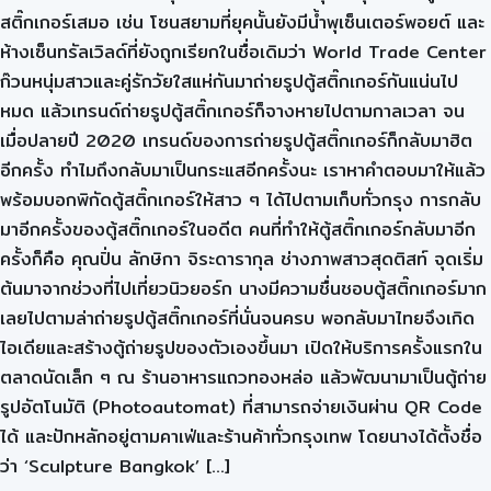
สติ๊กเกอร์เสมอ เช่น โซนสยามที่ยุคนั้นยังมีน้ำพุเซ็นเตอร์พอยต์ และ
ห้างเซ็นทรัลเวิลด์ที่ยังถูกเรียกในชื่อเดิมว่า World Trade Center
ก๊วนหนุ่มสาวและคู่รักวัยใสแห่กันมาถ่ายรูปตู้สติ๊กเกอร์กันแน่นไป
หมด แล้วเทรนด์ถ่ายรูปตู้สติ๊กเกอร์ก็จางหายไปตามกาลเวลา จน
เมื่อปลายปี 2020 เทรนด์ของการถ่ายรูปตู้สติ๊กเกอร์ก็กลับมาฮิต
อีกครั้ง ทำไมถึงกลับมาเป็นกระแสอีกครั้งนะ เราหาคำตอบมาให้แล้ว
พร้อมบอกพิกัดตู้สติ๊กเกอร์ให้สาว ๆ ได้ไปตามเก็บทั่วกรุง การกลับ
มาอีกครั้งของตู้สติ๊กเกอร์ในอดีต คนที่ทำให้ตู้สติ๊กเกอร์กลับมาอีก
ครั้งก็คือ คุณปิ่น ลักษิกา จิระดารากุล ช่างภาพสาวสุดติสท์ จุดเริ่ม
ต้นมาจากช่วงที่ไปเที่ยวนิวยอร์ก นางมีความชื่นชอบตู้สติ๊กเกอร์มาก
เลยไปตามล่าถ่ายรูปตู้สติ๊กเกอร์ที่นั่นจนครบ พอกลับมาไทยจึงเกิด
ไอเดียและสร้างตู้ถ่ายรูปของตัวเองขึ้นมา เปิดให้บริการครั้งแรกใน
ตลาดนัดเล็ก ๆ ณ ร้านอาหารแถวทองหล่อ แล้วพัฒนามาเป็นตู้ถ่าย
รูปอัตโนมัติ (Photoautomat) ที่สามารถจ่ายเงินผ่าน QR Code
ได้ และปักหลักอยู่ตามคาเฟ่และร้านค้าทั่วกรุงเทพ โดยนางได้ตั้งชื่อ
ว่า ‘Sculpture Bangkok’ […]