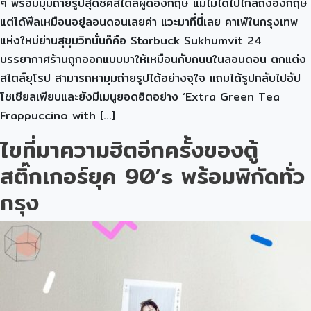
ๆ พร้อมมุมถ่ายรูปสุดชิคสไตล์ผู้ดีอังกฤษ แม้ไม่ได้ไปไกลถึงอังกฤษ
แต่ได้ฟีลเหมือนอยู่ลอนดอนเลยค่า แวะมาที่นี่เลย คาเฟ่ในกรุงเทพ
แห่งใหม่ย่านสุขุมวิทนั่นก็คือ Starbuck Sukhumvit 24
บรรยากาศร้านถูกออกแบบมาให้เหมือนกับถนนในลอนดอน ตกแต่ง
สไตล์ยุโรป สามารถหามุมถ่ายรูปได้อย่างจุใจ แถมได้รูปกลับไปอัป
โซเชียลเพียบและยังมีเมนูยอดฮิตอย่าง ‘Extra Green Tea
Frappuccino with […]
ไขที่มาความฮิตอีกครั้งของตู้
สติ๊กเกอร์ยุค 90’s พร้อมพิกัดทั่ว
กรุง