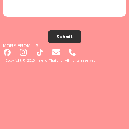
Submit
MORE FROM US
Copyright © 2018 Helena Thailand. All rights reserved.