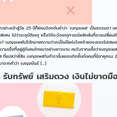
่างเข้าสู่วัย 25 ปีก็ย่อมวิตกกับคำว่า ‘เบญจเพส’ เป็นธรรมดา เพรา
พิเศษ ไม่ว่าจะอุบัติเหตุ หรือให้ระวังเหตุการณ์พลิกผันที่อาจเปลี่ยนชี
หมเอ่ย? เบญจเพสไม่ได้หมายความว่าจะเป็นปีแห่งโชคร้ายของเธอไป
มเชื่อที่อยู่คู่กับคนไทยมาอย่างยาวนาน คนโบราณเชื่อว่าเบญจเพสจ
ส ที่แปลว่ายี่สิบ เบญจเพสในตำรานี้เลยจะเกิดขึ้นกับคนที่มีอายุคร
่มาจากคำว่า เบญจขันธ์ […]
รับทรัพย์ เสริมดวง เงินไม่ขาดมื