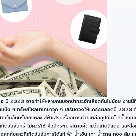
มือ ปี 2020 อาจทำให้หลายคนชอกช้ำกระอักเลือดกันไม่น้อย งานนี้
งานปัง ๆ ทรัพย์ไหลมาเทมาจุก ๆ เสริมดวงให้แกร่งตลอดปี 2020 ที่ย
ววันจันทร์เลยแหละ สีฟ้าเสริมเรื่องการช่วยเหลืออุปถัมภ์ สีน้ำเงิน
าวเกิดวันจันทร์ ไม่ควรใช้ คือสีกระเป๋าสตางค์ตามวันเกิดสีแดง และสี
กโฉลกกับสาวที่เกิดวันอังคารได้แก่ ฟ้า น้ำเงิน เทา น้ำตาล ทอง ส้