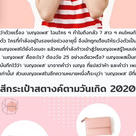
ว่าด้วยเรื่อง ‘เบญจเพส’ ไฉนใคร ๆ ทำไมถึงกลัว ? สาว ๆ คนไหนก้าวย
ตัว ใครที่กำลังอยู่ในรอยต่อช่วงอายุนี้ จึงมักถูกเตือนให้ระวังตัวเป็น
เบญจเพสได้ยังไงเนอะ แล้วคนที่กำลังก้าวเข้าสู่วัยเบญจเพสรู้ไ
‘เบญจเพส’ คืออะไร? ต้องวัย 25 อย่างเดียวหรือ? เบญจเพสเป็นควา
บันทึกไว้ว่า ‘เบญจเพส’ มาจากคำว่า เบญจ ที่แปลว่าห้า และคำว่า เพ
เท่านั้น! ส่วนเบญจเพสในอีกความหมายหนึ่งก็ระบุว่า ‘เบญจเพส’ มีที
สีกระเป๋าสตางค์ตามวันเกิด 2020 