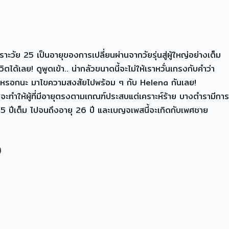
ะวัย 25 เป็นอายุของการเปลี่ยนผ่านจากวัยรุ่นสู่ผู้ใหญ่อย่างเต็ม
วิตได้เลย! ดูพูดเข้า.. น่ากลัวขนาดนี้จะไม่ให้เราหวั่นเกรงกับคำว่า
เสมอหรอกนะ มาไขความสงสัยไปพร้อม ๆ กับ Helena กันเลย!
ะทำให้ผู้ที่มีอายุตรงตามเกณฑ์ประสบแต่เคราะห์ร้าย บางตำรามีการ
บ 25 ปีเต็ม ไปจนถึงอายุ 26 ปี และเบญจเพสนี้จะเกิดกับเพศชาย
อ