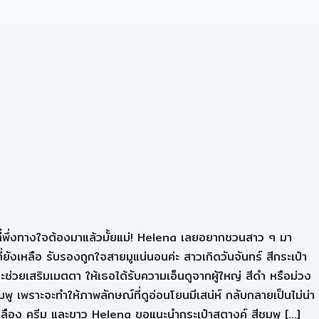
ที่พึ่งทางใจต้องมาแล้วมั้ยแม่! Helena เลยอยากชวนสาว ๆ มา
ังเหลือ รับรองถูกใจสายมูแน่นอนค่ะ สาวเกิดวันจันทร์ สีกระเป๋า
จะช่วยเสริมเมตตา ให้เธอได้รับความเอ็นดูจากผู้ใหญ่ สีดำ หรือม่วง
ชมพู เพราะจะทำให้ภาพลักษณ์ที่ดูอ่อนโยนมีเสน่ห์ กลับกลายเป็นไม่น่า
ม เหลือง ครีม และขาว Helena ขอแนะนำกระเป๋าสตางค์ สีชมพู […]