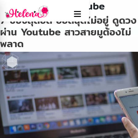
Tag:
ดูดวงผ่านyoutube
7 ช่องสุดฮิต ฮอตฉุดไม่อยู่ ดูดวง
ผ่าน Youtube สาวสายมูต้องไม่
พลาด