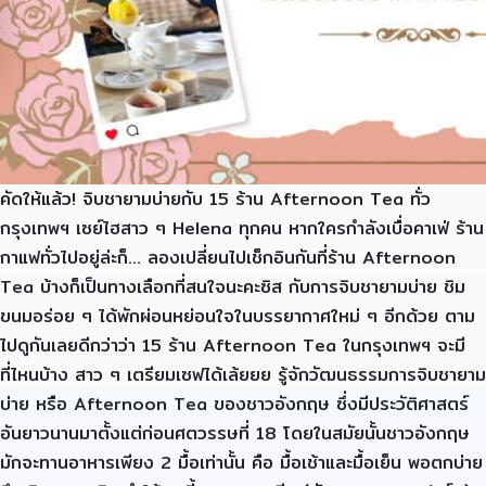
คัดให้แล้ว! จิบชายามบ่ายกับ 15 ร้าน Afternoon Tea ทั่ว
กรุงเทพฯ เซย์ไฮสาว ๆ Helena ทุกคน หากใครกำลังเบื่อคาเฟ่ ร้าน
กาแฟทั่วไปอยู่ล่ะก็… ลองเปลี่ยนไปเช็กอินกันที่ร้าน Afternoon
Tea บ้างก็เป็นทางเลือกที่สนใจนะคะซิส กับการจิบชายามบ่าย ชิม
ขนมอร่อย ๆ ได้พักผ่อนหย่อนใจในบรรยากาศใหม่ ๆ อีกด้วย ตาม
ไปดูกันเลยดีกว่าว่า 15 ร้าน Afternoon Tea ในกรุงเทพฯ จะมี
ที่ไหนบ้าง สาว ๆ เตรียมเซฟได้เล้ยยย รู้จักวัฒนธรรมการจิบชายาม
บ่าย หรือ Afternoon Tea ของชาวอังกฤษ ซึ่งมีประวัติศาสตร์
อันยาวนานมาตั้งแต่ก่อนศตวรรษที่ 18 โดยในสมัยนั้นชาวอังกฤษ
มักจะทานอาหารเพียง 2 มื้อเท่านั้น คือ มื้อเช้าและมื้อเย็น พอตกบ่าย