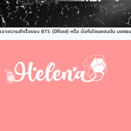
เจาะความสำเร็จของ BTS (บีทีเอส) หรือ บังทันโซนยอนดัน บอยแบนด