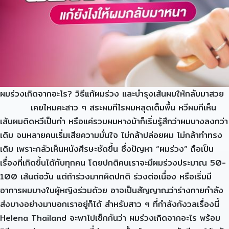
ผมร่วงเกิดจากอะไร? วิธีแก้ผมร่วง และบำรุงเส้นผมให้กลับมาสวย
เคยไหมคะสาว ๆ สระผมทีไรผมหลุดเต็มพื้น หวีผมทีเห็น
เส้นผมติดหวีเป็นกำ หรือแค่รวบผมหางม้าก็เริ่มรู้สึกว่าผมบางลงกว่า
เดิม จนหลายคนเริ่มเสียความมั่นใจ ไม่กล้าปล่อยผม ไม่กล้าทำทรง
เดิม เพราะกลัวเห็นหนังศีรษะชัดขึ้น ซึ่งปัญหา “ผมร่วง” ถือเป็น
เรื่องที่เกิดขึ้นได้กับทุกคน โดยปกติคนเราจะมีผมร่วงประมาณ 50-
100 เส้นต่อวัน แต่ถ้าร่วงมากผิดปกติ ร่วงต่อเนื่อง หรือเริ่มมี
อาการผมบางในผู้หญิงร่วมด้วย อาจเป็นสัญญาณว่าร่างกายกำลัง
ส่งบางอย่างมาบอกเราอยู่ก็ได้ สำหรับสาว ๆ ที่กำลังกังวลเรื่องนี้
Helena Thailand จะพาไปเช็กกันว่า ผมร่วงเกิดจากอะไร พร้อม