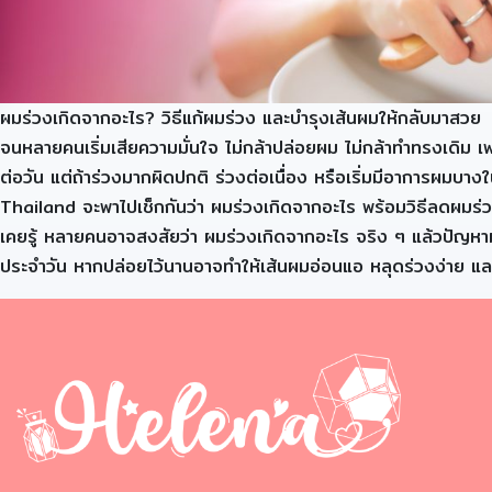
ผมร่วงเกิดจากอะไร? วิธีแก้ผมร่วง และบำรุงเส้นผมให้กลับมาสวย
จนหลายคนเริ่มเสียความมั่นใจ ไม่กล้าปล่อยผม ไม่กล้าทำทรงเดิม เพ
ต่อวัน แต่ถ้าร่วงมากผิดปกติ ร่วงต่อเนื่อง หรือเริ่มมีอาการผมบา
Thailand จะพาไปเช็กกันว่า ผมร่วงเกิดจากอะไร พร้อมวิธีลดผมร่วง
เคยรู้ หลายคนอาจสงสัยว่า ผมร่วงเกิดจากอะไร จริง ๆ แล้วปัญห
ประจำวัน หากปล่อยไว้นานอาจทำให้เส้นผมอ่อนแอ หลุดร่วงง่าย และ