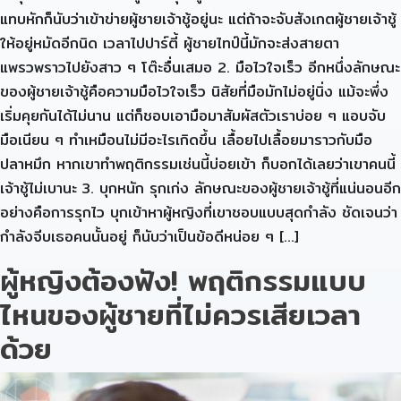
แทบหักก็นับว่าเข้าข่ายผู้ชายเจ้าชู้อยู่นะ แต่ถ้าจะจับสังเกตผู้ชายเจ้าชู้
ให้อยู่หมัดอีกนิด เวลาไปปาร์ตี้ ผู้ชายไทป์นี้มักจะส่งสายตา
แพรวพราวไปยังสาว ๆ โต๊ะอื่นเสมอ 2. มือไวใจเร็ว อีกหนึ่งลักษณะ
ของผู้ชายเจ้าชู้คือความมือไวใจเร็ว นิสัยที่มือมักไม่อยู่นิ่ง แม้จะพึ่ง
เริ่มคุยกันได้ไม่นาน แต่ก็ชอบเอามือมาสัมผัสตัวเราบ่อย ๆ แอบจับ
มือเนียน ๆ ทำเหมือนไม่มีอะไรเกิดขึ้น เลื้อยไปเลื้อยมาราวกับมือ
ปลาหมึก หากเขาทำพฤติกรรมเช่นนี้บ่อยเข้า ก็บอกได้เลยว่าเขาคนนี้
เจ้าชู้ไม่เบานะ 3. บุกหนัก รุกเก่ง ลักษณะของผู้ชายเจ้าชู้ที่แน่นอนอีก
อย่างคือการรุกไว บุกเข้าหาผู้หญิงที่เขาชอบแบบสุดกำลัง ชัดเจนว่า
กำลังจีบเธอคนนั้นอยู่ ก็นับว่าเป็นข้อดีหน่อย ๆ […]
ผู้หญิงต้องฟัง! พฤติกรรมแบบ
ไหนของผู้ชายที่ไม่ควรเสียเวลา
ด้วย