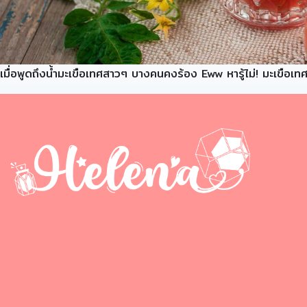
เมื่อพูดถึงน้ำมะเขือเทศสาวๆ บางคนคงร้อง Eww หารู้ไม่! มะเขือเ