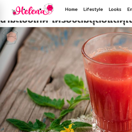
Tag:
มะเขือเทศ
Home
Lifestyle
Looks
E
น้ำมะเขือเทศ เครื่องดื่มสุดยี๊แต่